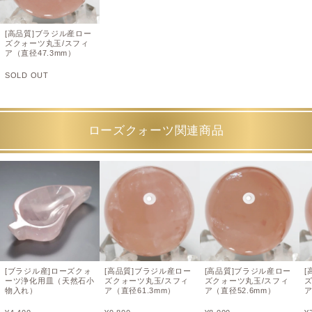
[高品質]ブラジル産ロー
ズクォーツ丸玉/スフィ
ア（直径47.3mm）
SOLD OUT
ローズクォーツ関連商品
[ブラジル産]ローズクォ
[高品質]ブラジル産ロー
[高品質]ブラジル産ロー
[
ーツ浄化用皿（天然石小
ズクォーツ丸玉/スフィ
ズクォーツ丸玉/スフィ
物入れ）
ア（直径61.3mm）
ア（直径52.6mm）
ア