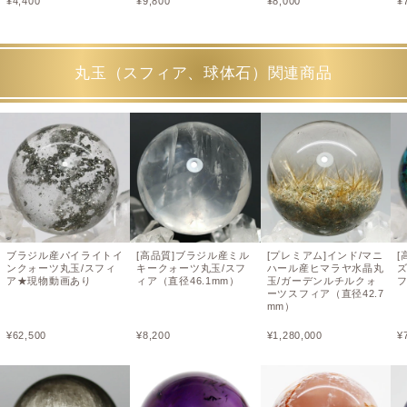
¥
4,400
¥
9,800
¥
8,000
¥
丸玉（スフィア、球体石）関連商品
ブラジル産パイライトイ
[高品質]ブラジル産ミル
[プレミアム]インド/マニ
[
ンクォーツ丸玉/スフィ
キークォーツ丸玉/スフ
ハール産ヒマラヤ水晶丸
ア★現物動画あり
ィア（直径46.1mm）
玉/ガーデンルチルクォ
フ
ーツスフィア（直径42.7
mm）
¥
62,500
¥
8,200
¥
1,280,000
¥