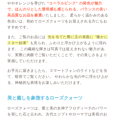
ややオレンジを帯びた
“コーラルピンク” の発色が魅力
で、ほんのりとした透明感も感じられる、バランスの良い
高品質なお品を厳選
いたしました。 柔らかく温かみのある
色合いは、初めてローズクォーツをお迎えされる方にもお
すすめです。
また、ご覧のお品には
光を当てた際に玉の表面に “微かに
スター効果”
も見られ、ふわりと浮かび上がるように現れ
ます。 この繊細な輝きは写真では捉えきれない魅力があ
り、実際に肉眼でご覧いただくことで、その美しさをより
実感していただけます。
お手元に届きましたら、スマートフォンのライトなどを当
て、暗所でご覧ください。 やわらかな光の中に浮かび上が
る、神秘的な表情をお楽しみいただけます。
美と癒しを象徴するローズクォーツ
ローズクォーツは、愛と美の女神アフロディーテのパワー
を宿した石と云われ、古代エジプトやローマでは美容のお