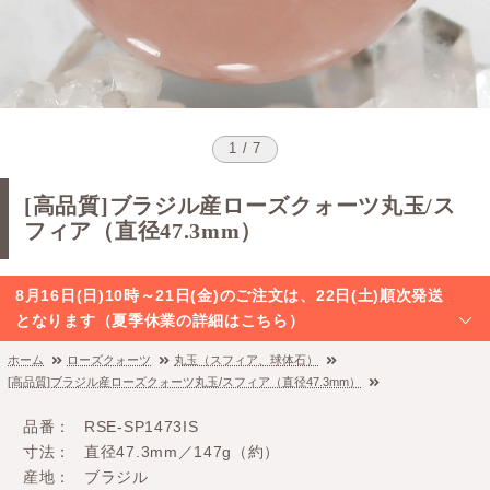
1 / 7
[高品質]ブラジル産ローズクォーツ丸玉/ス
フィア（直径47.3mm）
8月16日(日)10時～21日(金)のご注文は、22日(土)順次発送
となります（夏季休業の詳細はこちら）
ホーム
ローズクォーツ
丸玉（スフィア、球体石）
[高品質]ブラジル産ローズクォーツ丸玉/スフィア（直径47.3mm）
品番
RSE-SP1473IS
寸法
直径47.3mm／147g（約）
産地
ブラジル