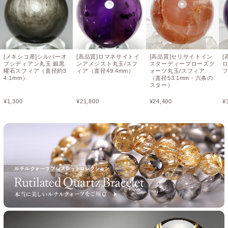
[メキシコ産]シルバーオ
[高品質]ロマネサイトイ
[高品質]セリサイトイン
[
ブシディアン丸玉 銀黒
ンアメジスト丸玉/スフ
スターディープローズク
曜石スフィア（直径約3
ィア（直径49.4mm）
ォーツ丸玉/スフィア
フ
4.1mm）
（直径53.1mm・六条の
スター）
¥
1,300
¥
21,800
¥
24,400
¥