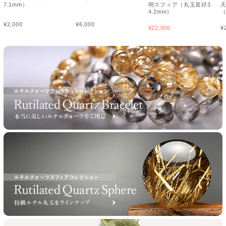
7.1mm）
明スフィア（丸玉直径3
4.2mm）
（
¥
2,000
¥
6,000
¥
22,000
¥