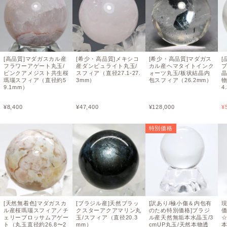
[高品質]マダガスカル産
[希少・高品質]メキシコ
[希少・高品質]マダガス
[
フラワーアゲート丸玉/
産ダンビュライト丸玉/
カル産ヘマタイトインク
ピンクアメジスト共生桜
スフィア（直径27.1-27.
ォーツ丸玉/板状結晶内
晶
瑪瑙スフィア（直径約5
3mm）
包スフィア（26.2mm）
9.1mm）
4
¥
8,400
¥
47,400
¥
128,000
¥
特別価格
[天然無着色]マダガスカ
[ブラジル産]天然ブラッ
[訳あり/極小傷＆内包有
現
ル産桜瑪瑙スフィア／チ
クスターアクアマリン丸
のため特別価格]ブラジ
ェリーブロッサムアゲー
玉/スフィア（直径20.3
ル産天然無垢本水晶玉/3
ト（丸玉直径約26.8〜2
mm）
cmUP丸玉/天然本物透
本