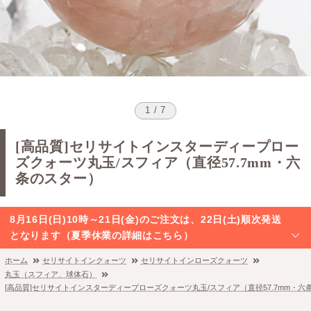
1 / 7
[高品質]セリサイトインスターディープロー
ズクォーツ丸玉/スフィア（直径57.7mm・六
条のスター）
8月16日(日)10時～21日(金)のご注文は、22日(土)順次発送
となります（夏季休業の詳細はこちら）
ホーム
セリサイトインクォーツ
セリサイトインローズクォーツ
丸玉（スフィア、球体石）
[高品質]セリサイトインスターディープローズクォーツ丸玉/スフィア（直径57.7mm・六