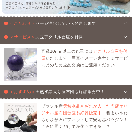
＜こだわり＞
セージ浄化してから発送します
＜サービス＞
丸玉アクリル台座を付属
直径20mm以上の丸玉には
アクリル台座を付
属
いたします（写真イメージ参考）※サービ
ス品のため返品交換はご遠慮ください
＜おすすめ＞
天然水晶入り座布団も好評販売中！
ブラジル産
天然水晶さざれが入った当店オリ
ジナル座布団台座も好評販売中！
程よいやわ
らかさが石にフィットして安定感バツグン！
さらに置くだけで浄化もできる！？