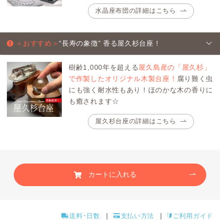
水晶座布団の詳細はこちら
＜おすすめ＞
“長寿の象徴” 香る屋久杉台座！
樹齢1,000年を超える
屋久島産の「屋久杉」
で作製したオリジナル木製台座！
腐り難く虫
にも強く耐水性もあり！ほのかな木の香りに
も癒されます☆
屋久杉台座の詳細はこちら
カートに入れる
送料･日数
支払い方法
ご利用ガイド