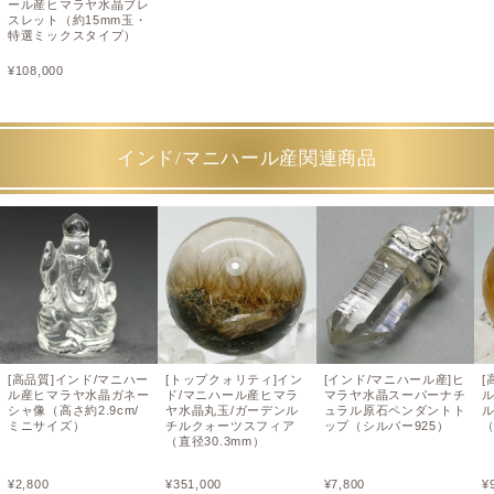
ール産ヒマラヤ水晶ブレ
スレット（約15mm玉・
特選ミックスタイプ）
¥
108,000
インド/マニハール産関連商品
[高品質]インド/マニハー
[トップクォリティ]イン
[インド/マニハール産]ヒ
[
ル産ヒマラヤ水晶ガネー
ド/マニハール産ヒマラ
マラヤ水晶スーパーナチ
シャ像（高さ約2.9cm/
ヤ水晶丸玉/ガーデンル
ュラル原石ペンダントト
ミニサイズ）
チルクォーツスフィア
ップ（シルバー925）
（
（直径30.3mm）
¥
2,800
¥
351,000
¥
7,800
¥