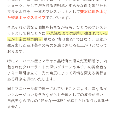
クォーツ、そして澄み渡る透明感と柔らかな白を帯びたヒ
マラヤ水晶を、一連のブレスレットとして
贅沢に組み上げ
た特選ミックスタイプ
でございます。
それぞれが異なる個性を持ちながらも、ひとつのブレスレ
ットとして見たときに
不思議なまでの調和が生まれている
点が非常に魅力的☆
単なる “寄せ集め” ではなく、自然が
生み出した造形美そのものを感じさせる仕上がりとなって
おります。
特にマニハール産ヒマラヤ水晶特有の澄んだ透明感は、内
包されたクローライトの深いグリーンやルチルの黄金色を
より一層引き立て、光の角度によって表情を変える奥行き
ある輝きを演出いたします。
同じマニハール産で統一
されていることにより、異なるイ
ンクルージョンを含みながらも全体としての波長が揃い、
自然界ならではの “静かな一体感” が感じられる点も見逃せ
ません。