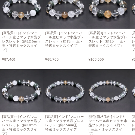
[高品質++]インド/マニ
[高品質+]インド/マニハ
[高品質+]インド/マニハ
[
ハール産ヒマラヤ水晶ブ
ール産ヒマラヤ水晶ブレ
ール産ヒマラヤ水晶ブレ
レスレット（約12.5mm
スレット（約13mm玉・
スレット（約15mm玉・
レ
玉・特選ミックスタイ
特選ミックスタイプ）
特選ミックスタイプ）
プ）
¥
87,400
¥
68,700
¥
108,000
¥
[高品質++]インド/マニ
[高品質]インド/マニハー
[特別価格/3A+]インド/
[
ハール産ヒマラヤ水晶ブ
ル産ヒマラヤ水晶ブレス
マニハール産ヒマラヤ水
レスレット（約10mm
レット（約7.5mm玉・
晶ブレスレット（約7.5
レ
玉・特選ミックスタイ
特選ミックスタイプ）
mm玉・ミックスタイ
プ）
プ）