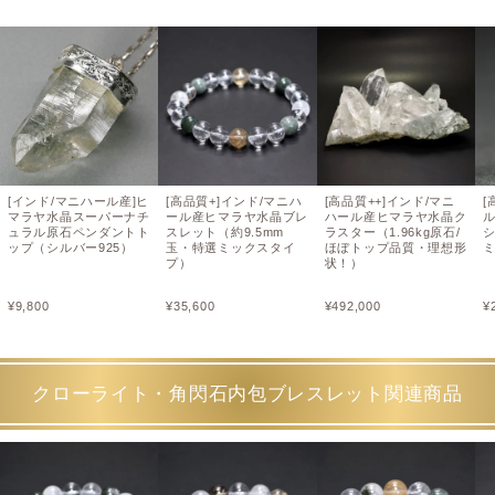
[インド/マニハール産]ヒ
[高品質+]インド/マニハ
[高品質++]インド/マニ
[
マラヤ水晶スーパーナチ
ール産ヒマラヤ水晶ブレ
ハール産ヒマラヤ水晶ク
ュラル原石ペンダントト
スレット（約9.5mm
ラスター（1.96kg原石/
シ
ップ（シルバー925）
玉・特選ミックスタイ
ほぼトップ品質・理想形
プ）
状！）
¥
9,800
¥
35,600
¥
492,000
¥
クローライト・角閃石内包ブレスレット関連商品