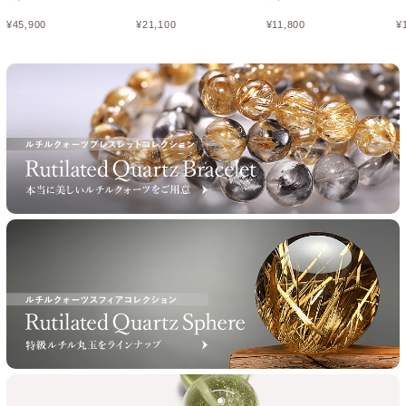
¥
45,900
¥
21,100
¥
11,800
¥