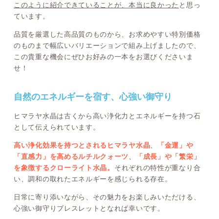
このように紹介できていることが、本当に良かった
と思っ
ています。
品質を厳選した高品質のものから、お求めやすい特別価格
のものまで幅広いバリエーションで組み上げましたので、
この貴重な機会にぜひお好みの一本をお選びくださいま
せ！
自然のエネルギーを宿す、心強い御守り
ヒマラヤ水晶は古くから高い浄化力とエネルギーを持つ石
として伝えられています。
高い浄化効果を持つとされるヒマラヤ水晶
、
「金運」や
「直感力」を高めるルチルクォーツ
、
「成長」や「繁栄」
を象徴するクローライト水晶。
それぞれの特性が重なり合
い、調和の取れたエネルギーを感じられる存在。
日常に寄り添いながら、その魅力をお楽しみいただける、
心強い御守りブレスレットとなれば幸いです。