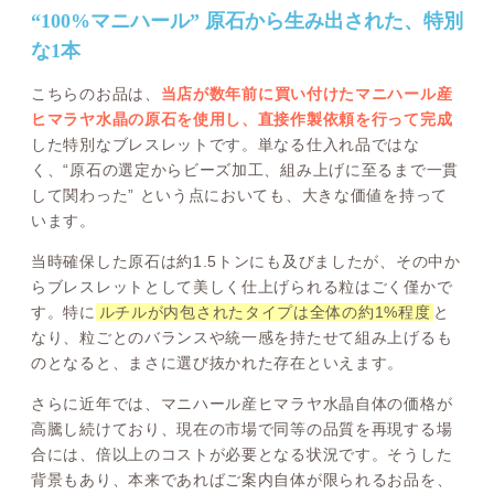
“100%マニハール” 原石から生み出された、特別
な1本
こちらのお品は、
当店が数年前に買い付けたマニハール産
ヒマラヤ水晶の原石を使用し、直接作製依頼を行って完成
した特別なブレスレットです。単なる仕入れ品ではな
く、“原石の選定からビーズ加工、組み上げに至るまで一貫
して関わった” という点においても、大きな価値を持って
います。
当時確保した原石は約1.5トンにも及びましたが、その中か
らブレスレットとして美しく仕上げられる粒はごく僅かで
す。特に
ルチルが内包されたタイプは全体の約1%程度
と
なり、粒ごとのバランスや統一感を持たせて組み上げるも
のとなると、まさに選び抜かれた存在といえます。
さらに近年では、マニハール産ヒマラヤ水晶自体の価格が
高騰し続けており、現在の市場で同等の品質を再現する場
合には、倍以上のコストが必要となる状況です。そうした
背景もあり、本来であればご案内自体が限られるお品を、