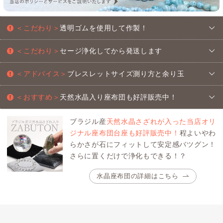
＜こだわり＞
透明ゴムを使用して作製！
＜こだわり＞
セージ浄化してから発送します
＜アドバイス＞
ブレスレットサイズ測り方と余り玉
＜おすすめ＞
天然水晶入り座布団も好評販売中！
ブラジル産
天然水晶さざれが入った当店オリ
ジナル座布団台座も好評販売中！
程よいやわ
らかさが石にフィットして安定感バツグン！
さらに置くだけで浄化もできる！？
水晶座布団の詳細はこちら