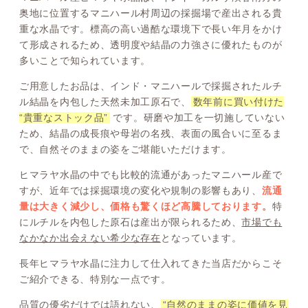
奥地に位置するマニハール村周辺の採掘場で産出される貴
重な水晶です。標高の高い過酷な環境下で長い年月をかけ
て形成されるため、透明度や結晶の力強さに優れたものが
多いことで知られています。
ご用意したお品は、インド・マニハールで採掘されたルチ
ル結晶を内包した天然未加工原石で、
数年前に買い付けた
“貴重なストック品”
です。研磨や加工を一切施していない
ため、結晶の成長痕や母岩の名残、表面の風合いに至るま
で、自然そのままの姿をご堪能いただけます。
ヒマラヤ水晶の中でも比較的流通があったマニハール産で
すが、近年では採掘環境の変化や規制の影響もあり、
流通
量は大きく減少し、価格も驚くほど高騰しております。
特
にルチルを内包した原石は産出が限られるため、
市場でも
なかなか出会えない希少な存在
となっています。
長年ヒマラヤ水晶に注力して仕入れてきた当店だからこそ
ご紹介できる、特別な一点です。
品質の優劣だけでは語れない、
“自然のままの姿に価値を見