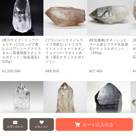
[希少サイズ！トップク
[ブラジル/ミナスジェラ
[特別価格]ガネッシュヒ
[
ォリティ]コロンビア産
イス州産]レピドクロサ
マール産ヒマラヤ水晶原
レムリアンシードクリス
イトインクォーツ＆オン
石ナチュラルポイント
タル（高透明度ナチュラ
クォーツ/ヘマタイト共
（456g）
ルポイント／結晶原石1
生（原石ナチュラルポイ
石
515g）
ント）
¥
1,520,000
¥
88,000
¥
27,400
¥
カートに入れる
お問い合わせ
お気に入り
ナミビア共和国ブランド
[希少・トップクォリテ
ブラジル産モリオン原
バーグ産水晶原石ナチュ
ィ]コンゴ産天然シトリ
石/天然黒水晶（中型1.0