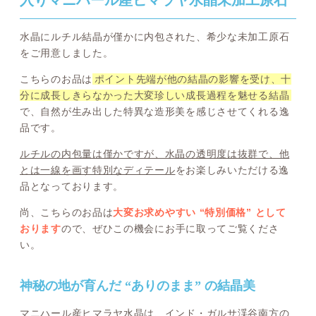
入りマニハール産ヒマラヤ水晶未加工原石
水晶にルチル結晶が僅かに内包された、希少な未加工原石
をご用意しました。
こちらのお品は
ポイント先端が他の結晶の影響を受け、十
分に成長しきらなかった大変珍しい成長過程を魅せる結晶
で、自然が生み出した特異な造形美を感じさせてくれる逸
品です。
ルチルの内包量は僅かですが、水晶の透明度は抜群で、他
とは一線を画す特別なディテール
をお楽しみいただける逸
品となっております。
尚、こちらのお品は
大変お求めやすい “特別価格” として
おります
ので、ぜひこの機会にお手に取ってご覧くださ
い。
神秘の地が育んだ “ありのまま” の結晶美
マニハール産ヒマラヤ水晶は、インド・ガルサ渓谷南方の