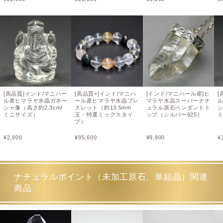
[高品質]インド/マニハー
[高品質+]インド/マニハ
[インド/マニハール産]ヒ
[
ル産ヒマラヤ水晶ガネー
ール産ヒマラヤ水晶ブレ
マラヤ水晶スーパーナチ
シャ像（高さ約2.3cm/
スレット（約13.5mm
ュラル原石ペンダントト
シ
ミニサイズ）
玉・特選ミックスタイ
ップ（シルバー925）
プ）
¥
2,800
¥
95,600
¥
9,800
¥
ナチュラルポイント（未加工原石、単結晶）関連
商品