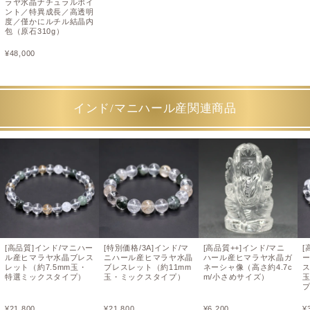
ラヤ水晶ナチュラルポイ
ント／特異成長／高透明
度／僅かにルチル結晶内
包（原石310g）
¥
48,000
インド/マニハール産関連商品
[高品質]インド/マニハー
[特別価格/3A]インド/マ
[高品質++]インド/マニ
[
ル産ヒマラヤ水晶ブレス
ニハール産ヒマラヤ水晶
ハール産ヒマラヤ水晶ガ
レット（約7.5mm玉・
ブレスレット（約11mm
ネーシャ像（高さ約4.7c
ス
特選ミックスタイプ）
玉・ミックスタイプ）
m/小さめサイズ）
¥
21,800
¥
21,800
¥
6,200
¥