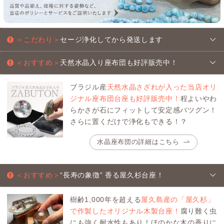
＜こだわり＞
セージ浄化してから発送します
＜おすすめ＞
天然水晶入り座布団も好評販売中！
ブラジル産
天然水晶さざれが入った当店オリ
ジナル座布団台座も好評販売中！
程よいやわ
らかさが石にフィットして安定感バツグン！
さらに置くだけで浄化もできる！？
水晶座布団の詳細はこちら
＜おすすめ＞
“長寿の象徴” 香る屋久杉台座！
樹齢1,000年を超える
屋久島産の「屋久杉」
で作製したオリジナル木製台座！
腐り難く虫
にも強く耐水性もあり！ほのかな木の香りに