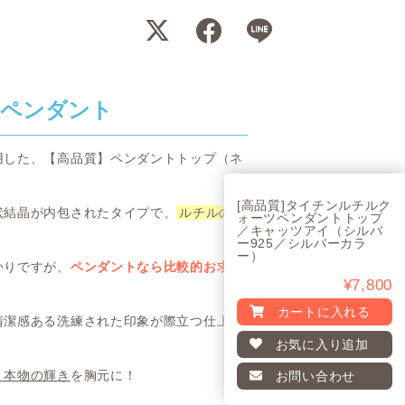
ツペンダント
用した、【高品質】ペンダントトップ（ネ
[高品質]タイチンルチルク
状結晶が内包されたタイプで、
ルチルのゴ
ォーツペンダントトップ
／キャッツアイ（シルバ
ー925／シルバーカラ
ー）
かりですが、
ペンダントなら比較的お求め
¥7,800
カートに入れる
清潔感ある洗練された印象が際立つ仕上が
お気に入り
追加
、本物の輝き
を胸元に！
お問い合わせ