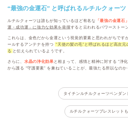
“最強の金運石” と呼ばれるルチルクォーツ
ルチルクォーツは誰もが知っているほど有名な
「最強の金運石
運・成功運」に強力な効果を発揮
すると云われるパワーストー
これらは、金色だから金運という視覚的要素と思われがちです
ールするアンテナを持つ
“天使の髪の毛”と呼ばれるほど高次
る
と伝えられているようです。
さらに、
水晶の浄化効果
と相まって、感情と精神に対する “浄
から護る “守護要素” を兼ねていることが、最強たる所以なの
タイチンルチルクォーツペンダン
ルチルクォーツブレスレット