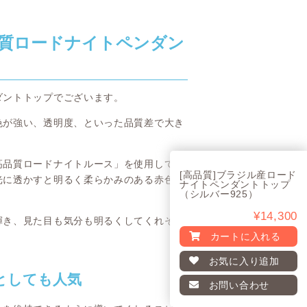
質ロードナイトペンダン
ダントトップでございます。
色が強い、透明度、といった品質差で大き
高品質ロードナイトルース」を使用してペ
[高品質]ブラジル産ロード
光に透かすと明るく柔らかみのある赤色も
ナイトペンダントトップ
（シルバー925）
¥14,300
輝き、見た目も気分も明るくしてくれそう
カートに入れる
お気に入り
追加
としても人気
お問い合わせ