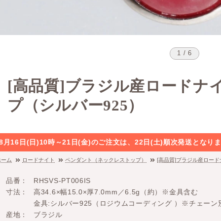
1 / 6
[高品質]ブラジル産ロードナ
プ（シルバー925）
8月16日(日)10時～21日(金)のご注文は、22日(土)順次発送と
ホーム
ロードナイト
ペンダント（ネックレストップ）
[高品質]ブラジル産ロー
品番
RHSVS-PT006IS
寸法
高34.6×幅15.0×厚7.0mm／6.5g（約）※金具含む
金具:シルバー925（ロジウムコーディング ）※チェーン
産地
ブラジル