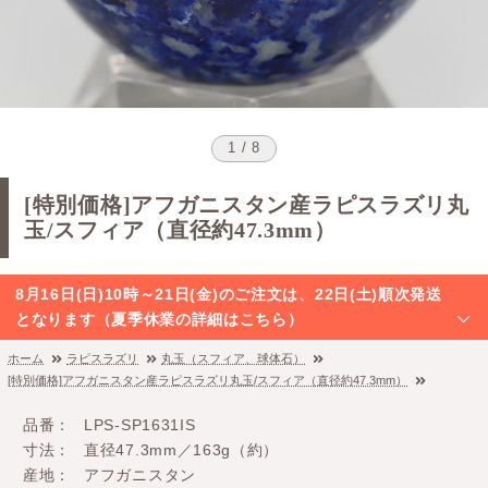
1 / 8
[特別価格]アフガニスタン産ラピスラズリ丸
玉/スフィア（直径約47.3mm）
8月16日(日)10時～21日(金)のご注文は、22日(土)順次発送
となります（夏季休業の詳細はこちら）
ホーム
ラピスラズリ
丸玉（スフィア、球体石）
[特別価格]アフガニスタン産ラピスラズリ丸玉/スフィア（直径約47.3mm）
品番
LPS-SP1631IS
寸法
直径47.3mm／163g（約）
産地
アフガニスタン