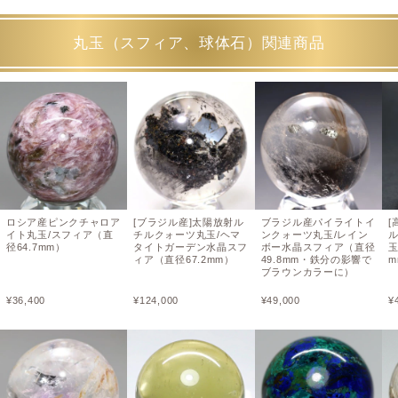
丸玉（スフィア、球体石）関連商品
ロシア産ピンクチャロア
[ブラジル産]太陽放射ル
ブラジル産パイライトイ
[
イト丸玉/スフィア（直
チルクォーツ丸玉/ヘマ
ンクォーツ丸玉/レイン
径64.7mm）
タイトガーデン水晶スフ
ボー水晶スフィア（直径
玉
ィア（直径67.2mm）
49.8mm・鉄分の影響で
ブラウンカラーに）
¥
36,400
¥
124,000
¥
49,000
¥