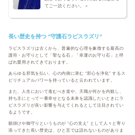
てご一読ください。＞
長い歴史を持つ ”守護石ラピスラズリ”
ラピスラズリは古くから、普遍的な心理を象徴する最高の
護符・お守りとして「聖なる石」「幸運のお守り石」と呼
ばれ愛用されてきております。
あらゆる邪気を払い、心の内側に潜む “邪心を浄化” するス
ピリチュアルパワーを持っていると云われています。
また、人生において進むべき道や、天職が何かを内観し、
持ち主にとって一番幸せとなる未来を認識したいときにラ
ピスラズリが良い影響を与えてくれるとして注目されてい
るようです。
願掛けや御守りというものが “心の支え” として人々と寄り
添ってきた長い歴史は、ひと言では語れないものがありま