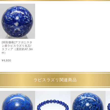
[特別価格]アフガニスタ
ン産ラピスラズリ丸玉/
スフィア（直径約47.3m
m）
¥
4,600
ラピスラズリ関連商品