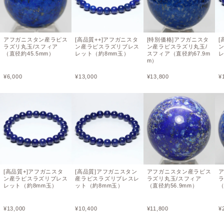
アフガニスタン産ラピス
[高品質++]アフガニスタ
[特別価格]アフガニスタ
[
ラズリ丸玉/スフィア
ン産ラピスラズリブレス
ン産ラピスラズリ丸玉/
（直径約45.5mm）
レット（約8mm玉）
スフィア（直径約67.9m
レ
m）
¥
6,000
¥
13,000
¥
13,800
¥
[高品質+]アフガニスタ
[高品質]アフガニスタン
アフガニスタン産ラピス
ン産ラピスラズリブレス
産ラピスラズリブレスレ
ラズリ丸玉/スフィア
ラ
レット（約8mm玉）
ット（約8mm玉）
（直径約56.9mm）
（
¥
13,000
¥
10,400
¥
11,800
¥