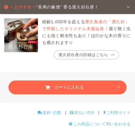
＜おすすめ＞
“長寿の象徴” 香る屋久杉台座！
樹齢1,000年を超える
屋久島産の「屋久杉」
で作製したオリジナル木製台座！
腐り難く虫
にも強く耐水性もあり！ほのかな木の香りに
も癒されます☆
屋久杉台座の詳細はこちら
カートに入れる
送料･日数
支払い方法
ご利用ガイド
この商品について問い合わせる