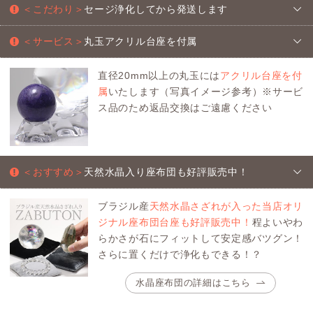
＜こだわり＞
セージ浄化してから発送します
＜サービス＞
丸玉アクリル台座を付属
直径20mm以上の丸玉には
アクリル台座を付
属
いたします（写真イメージ参考）※サービ
ス品のため返品交換はご遠慮ください
＜おすすめ＞
天然水晶入り座布団も好評販売中！
ブラジル産
天然水晶さざれが入った当店オリ
ジナル座布団台座も好評販売中！
程よいやわ
らかさが石にフィットして安定感バツグン！
さらに置くだけで浄化もできる！？
水晶座布団の詳細はこちら