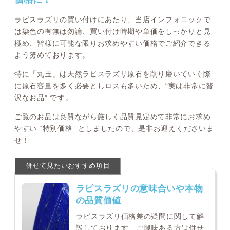
ラピスラズリの買い付けにあたり、当店インフォニックで
は染色の有無は勿論、買い付け時期や単価をしっかりと見
極め、皆様に可能な限りお求めやすい価格でご紹介できる
よう努めております。
特に「丸玉」は天然ラピスラズリ原石を削り磨いていく際
に原石容量を多く必要としロスも多いため、“実は非常に贅
沢なお品” です。
ご覧のお品は良質ながら厳しく品質見定めて非常にお求め
やすい “特別価格” としましたので、是非お迎えくださいま
せ！
ラピスラズリの意味合いや本物
の品質価値
ラピスラズリ価格差の疑問に関して解
説しております、ご興味ある方は併せ