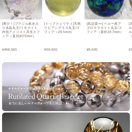
[希少！]ブラジル産水入
[トップクォリティ]天然
[高品質++] ペルー産ア
[
り水晶丸玉/リモナイト
リビアングラス丸玉/ス
ズロマラカイト丸玉/ス
内包アメジスト共生スフ
フィア（28.5mm）
フィア（直径28.7mm）
ィア（直径約75mm）
（
¥
498,000
¥
58,900
¥
8,600
¥