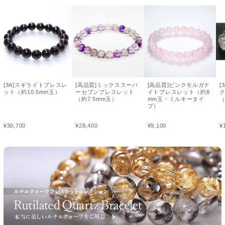
[3A]スギライトブレスレ
[高品質]ミックススーパ
[高品質]ピンクモルガナ
[
ット（約10.5mm玉）
ーセブンブレスレット
イトブレスレット（約8
（約7.5mm玉）
mm玉・ミルキータイ
（
プ）
¥
30,700
¥
28,400
¥
9,100
¥