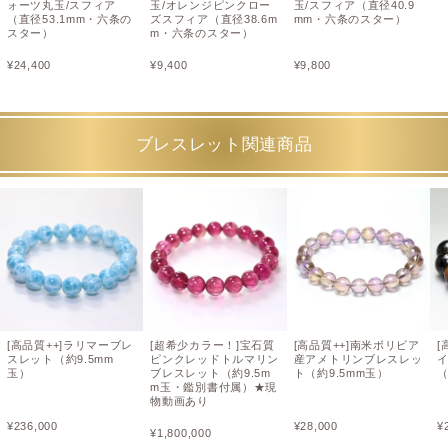
ォーツ丸玉/スフィア
玉/オレンジピンクロー
玉/スフィア（直径40.9
（直径53.1mm・六条の
ズスフィア（直径38.6m
mm・六条のスター）
スター）
m・六条のスター）
¥
24,400
¥
9,400
¥
9,800
ブレスレット関連商品
[高品質++]ラリマーブレ
[超希少カラー！]宝石質
[高品質++]南米ボリビア
[
スレット（約9.5mm
ピンクレッドトルマリン
産アメトリンブレスレッ
玉）
ブレスレット（約9.5m
ト（約9.5mm玉）
（
m玉・鑑別書付属）★現
物動画あり
¥
236,000
¥
28,000
¥
¥
1,800,000