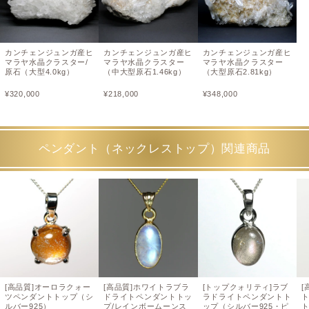
カンチェンジュンガ産ヒ
カンチェンジュンガ産ヒ
カンチェンジュンガ産ヒ
マラヤ水晶クラスター/
マラヤ水晶クラスター
マラヤ水晶クラスター
原石（大型4.0kg）
（中大型原石1.46kg）
（大型原石2.81kg）
¥
320,000
¥
218,000
¥
348,000
ペンダント（ネックレストップ）関連商品
[高品質]オーロラクォー
[高品質]ホワイトラブラ
[トップクォリティ]ラブ
[
ツペンダントトップ（シ
ドライトペンダントトッ
ラドライトペンダントト
ルバー925）
プ/レインボームーンス
ップ（シルバー925・ピ
ト