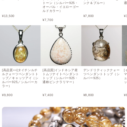
トーン（シルバー925・
ンク＆ブルー）
オーバル・イエローゴー
ルドカラー）
¥
13,500
¥
7,800
¥
¥
7,700
[高品質++]タイチンルチ
[高品質]インドネシア産
デンドリティッククォー
[
ルクォーツペンダントト
トムソナイトペンダント
ツペンダントトップ（シ
ップ／キャッツアイ（シ
トップ（シルバー925・
ルバー925）
ルバー925／シルバーカ
通称ピンクラリマー）
ッ
ラー）
¥
9,800
¥
7,400
¥
8,800
¥