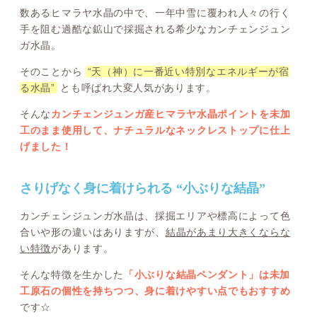
数あるヒマラヤ水晶の中で、一年中雪に覆われ人々の行く
手を阻む過酷な鉱山で採掘される希少なカンチェンジュン
ガ水晶。
そのことから
“天（神）に一番近い特別なエネルギーが宿
る水晶”
とも呼ばれ大変人気があります。
そんな
カンチェンジュンガ産ヒマラヤ水晶ポイントを未加
工のまま使用して、ナチュラルなネックレストップに仕上
げました！
さりげなく身に着けられる “小ぶりな結晶”
カンチェンジュンガ水晶は、採掘エリアや標高によって色
合いや形の違いはありますが、
結晶があまり大きくならな
い特徴
があります。
そんな特徴を生かした
「小ぶりな結晶ペンダント」は未加
工原石の個性を持ちつつ、身に着けやすい点でもおすすめ
です☆