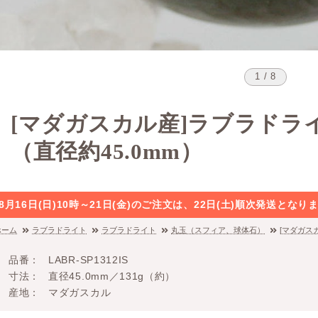
1 / 8
[マダガスカル産]ラブラドラ
（直径約45.0mm）
8月16日(日)10時～21日(金)のご注文は、22日(土)順次発送と
ホーム
ラブラドライト
ラブラドライト
丸玉（スフィア、球体石）
[マダガス
品番
LABR-SP1312IS
寸法
直径45.0mm／131g（約）
産地
マダガスカル