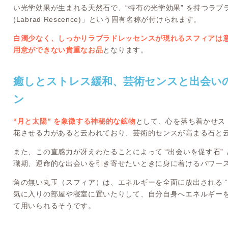
い光学効果が生まれる天然石で、“特有の光学効果” を持つラ
(Labrad Rescence)」という固有名称が付けられます。
白濁少なく、しっかりラブラドレッセンスが現れるスフィアは
用意ができない貴重なお品
となります。
癒しとストレス緩和、芸術センスと出会い
ン
“月と太陽” を象徴する神秘的な鉱物
として、心を落ち着かせス
花させる力があると云われており、芸術的センスが高まる石と
また、この直感力が冴えわたることによって “出会いを促す石”
職期、運命的な出会いを引き寄せたいときに身に着けるパワー
角の無い丸玉（スフィア）は、エネルギーを全面に放出される “
気に入りの部屋や寝室に置いたりして、自分自身へエネルギー
て用いられるそうです。