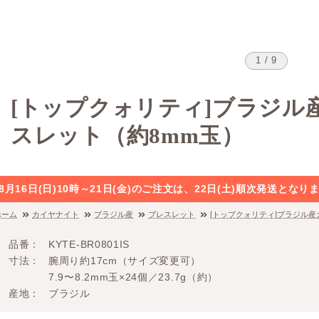
1 / 9
[トップクォリティ]ブラジル
スレット（約8mm玉）
8月16日(日)10時～21日(金)のご注文は、22日(土)順次発送と
ホーム
カイヤナイト
ブラジル産
ブレスレット
[トップクォリティ]ブラジル
品番
KYTE-BR0801IS
寸法
腕周り約17cm（サイズ変更可）
7.9〜8.2mm玉×24個／23.7g（約）
産地
ブラジル