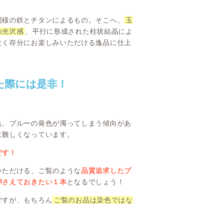
同様の鉄とチタンによるもの。そこへ、
玉
の光沢感
、平行に形成された柱状結晶によ
なく存分にお楽しみいただける逸品に仕上
た際には是非！
。
れ、ブルーの発色が濁ってしまう傾向があ
に難しくなっています。
です！
いただける、ご覧のような
品質追求したブ
押さえておきたい１本
となるでしょう！
ですが、もちろん
ご覧のお品は染色ではな