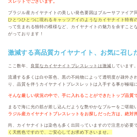
スレットでございます。
ブラジル産カイヤナイトの美しい発色要因はブルーサファイア
ひとつひとつに現れるキャッツアイのようなカイヤナイト特有
って生まれる独特の模様など、カイヤナイトの魅力を余すこと
がっております！
激減する高品質カイヤナイト、お気に召し
ここ数年、
良質なカイヤナイトブレスレットは激減
しています
流通する多くは白や茶色、黒の不純物によって透明度が疎外さ
り、品質を伴うカイヤナイトブレスレットは入手する事が極端
そんな厳しい状況の中で、手に入れることができたトップ品質
まるで海に光の筋が差し込んだような艶やかなブルーをご堪能
ラジル産カイヤナイトブレスレットをお探しだった方は、絶対
尚、カイヤナイトは染色も多く出回っていますので注意が必要
く天然色ですので、ご安心してお求め下さいませ。