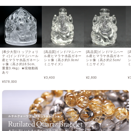
[希少大型/トップクォリ
[高品質]インド/マニハー
[高品質]インド/マニハー
[
ティ]インド/マニハール
ル産ヒマラヤ水晶ガネー
ル産ヒマラヤ水晶ガネー
産ヒマラヤ水晶ガネーシ
シャ像（高さ約3.0cm/
シャ像（高さ約2.5cm/
シ
ャ像（高さ約18.5cm、
ミニサイズ）
ミニサイズ）
重量3.4kg）★現物動画
あり
¥
3,400
¥
2,800
¥
¥
578,000