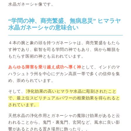
水晶ガネーシャ像です。
“学問の神、商売繁盛、無病息災” ヒマラヤ
水晶ガネーシャの意味合い
４本の腕と象の頭を持つガネーシャは、商売繁盛をもたら
す神であり、叡智を司る学問の神でもあり、病から離脱を
もたらす医術の神とも云われています。
あらゆる障害を乗り越え成功へ導く神
として、インドのマ
ハラシュトラ州を中心にデカン高原一帯で多くの信仰を集
め、崇められています。
そして、
浄化効果の高いヒマラヤ水晶に彫刻されたこと
で、最上位スピリチュアルパワーの相乗効果を得られると
されています。
天然水晶の浄化作用とガネーシャの魔除け効果があると云
われることから、鬼門・裏鬼門、玄関など、風水に良い影
響があるとされる置き場所に飾ったり、、