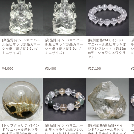
[高品質]インド/マニハー
[高品質]インド/マニハー
[特別価格/3A+]インド/
[
ル産ヒマラヤ水晶ガネー
ル産ヒマラヤ水晶ガネー
マニハール産ヒマラヤ水
シャ像（高さ約3.6cm/
シャ像（高さ約3.3cm/
晶ブレスレット（約13m
シ
ミニサイズ）
ミニサイズ）
m玉・シュワシュワクリ
ア）
¥
4,000
¥
3,400
¥
27,100
¥
[トップクォリティ]イン
[高品質]インド/マニハー
[特別価格/高品質++]イ
[
ド/マニハール産ヒマラ
ル産ヒマラヤ水晶ブレス
ンド/マニハール産ヒマ
ヤ水晶丸玉/ガーデンル
レット（約15.5mm玉・
ラヤ水晶ナチュラルポイ
ブ