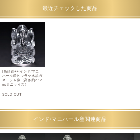
最近チェックした商品
[高品質++]インド/マニ
ハール産ヒマラヤ水晶ガ
ネーシャ像（高さ約2.9c
m/ミニサイズ）
SOLD OUT
インド/マニハール産関連商品