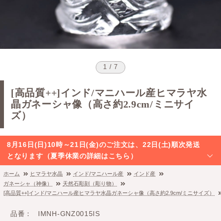
1 / 7
[高品質++]インド/マニハール産ヒマラヤ水
晶ガネーシャ像（高さ約2.9cm/ミニサイ
ズ）
8月16日(日)10時～21日(金)のご注文は、22日(土)順次発送
となります（夏季休業の詳細はこちら）
ホーム
ヒマラヤ水晶
インド/マニハール産
インド産
ガネーシャ（神像）
天然石彫刻（彫り物）
[高品質++]インド/マニハール産ヒマラヤ水晶ガネーシャ像（高さ約2.9cm/ミニサイズ）
品番
IMNH-GNZ0015IS