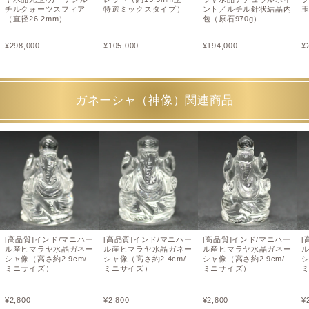
チルクォーツスフィア
特選ミックスタイプ）
ント／ルチル針状結晶内
（直径26.2mm）
包（原石970g）
¥
298,000
¥
105,000
¥
194,000
¥
ガネーシャ（神像）関連商品
[高品質]インド/マニハー
[高品質]インド/マニハー
[高品質]インド/マニハー
[
ル産ヒマラヤ水晶ガネー
ル産ヒマラヤ水晶ガネー
ル産ヒマラヤ水晶ガネー
シャ像（高さ約2.9cm/
シャ像（高さ約2.4cm/
シャ像（高さ約2.9cm/
シ
ミニサイズ）
ミニサイズ）
ミニサイズ）
¥
2,800
¥
2,800
¥
2,800
¥