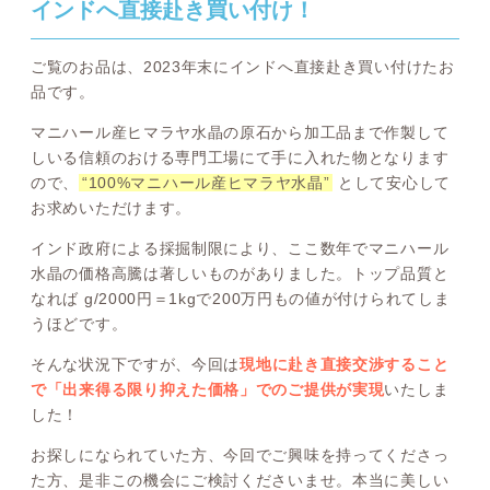
インドへ直接赴き買い付け！
ご覧のお品は、2023年末にインドへ直接赴き買い付けたお
品です。
マニハール産ヒマラヤ水晶の原石から加工品まで作製して
しいる信頼のおける専門工場にて手に入れた物となります
ので、
“100%マニハール産ヒマラヤ水晶”
として安心して
お求めいただけます。
インド政府による採掘制限により、ここ数年でマニハール
水晶の価格高騰は著しいものがありました。トップ品質と
なれば g/2000円＝1kgで200万円もの値が付けられてしま
うほどです。
そんな状況下ですが、今回は
現地に赴き直接交渉すること
で「出来得る限り抑えた価格」でのご提供が実現
いたしま
した！
お探しになられていた方、今回でご興味を持ってくださっ
た方、是非この機会にご検討くださいませ。本当に美しい