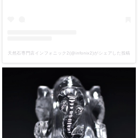
天然石専門店インフォニック2(@infonix2)がシェアした投稿