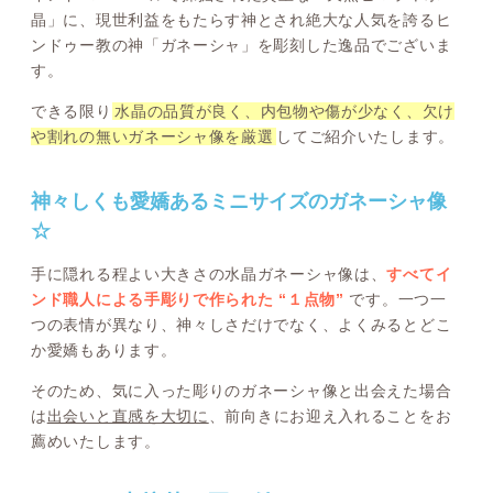
晶」に、現世利益をもたらす神とされ絶大な人気を誇るヒ
ンドゥー教の神「ガネーシャ」を彫刻した逸品でございま
す。
できる限り
水晶の品質が良く、内包物や傷が少なく、欠け
や割れの無いガネーシャ像を厳選
してご紹介いたします。
神々しくも愛嬌あるミニサイズのガネーシャ像
☆
手に隠れる程よい大きさの水晶ガネーシャ像は、
すべてイ
ンド職人による手彫りで作られた “１点物”
です。一つ一
つの表情が異なり、神々しさだけでなく、よくみるとどこ
か愛嬌もあります。
そのため、気に入った彫りのガネーシャ像と出会えた場合
は
出会いと直感を大切に
、前向きにお迎え入れることをお
薦めいたします。