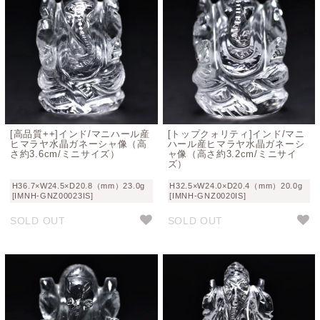
[高品質++]インド/マニハール産
[トップクォリティ]インド/マニ
ヒマラヤ水晶ガネーシャ像（高
ハール産ヒマラヤ水晶ガネーシ
さ約3.6cm/ミニサイズ）
ャ像（高さ約3.2cm/ミニサイ
ズ）
H36.7×W24.5×D20.8（mm）23.0g
H32.5×W24.0×D20.4（mm）20.0g
[IMNH-GNZ00023IS]
[IMNH-GNZ0020IS]
SOLD OUT
SOLD OUT