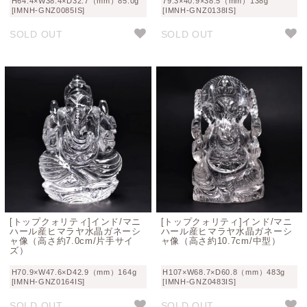
H64.4×W38.4×D32.7（mm）85.0g
79.3×40.9×38.5（mm）138g
[IMNH-GNZ0085IS]
[IMNH-GNZ0138IS]
SOLD OUT
SOLD OUT
[トップクォリティ]インド/マニ
[トップクォリティ]インド/マニ
ハール産ヒマラヤ水晶ガネーシ
ハール産ヒマラヤ水晶ガネーシ
ャ像（高さ約7.0cm/片手サイ
ャ像（高さ約10.7cm/中型）
ズ）
H70.9×W47.6×D42.9（mm）164g
H107×W68.7×D60.8（mm）483g
[IMNH-GNZ0164IS]
[IMNH-GNZ0483IS]
SOLD OUT
SOLD OUT