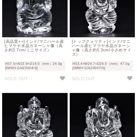
[高品質++]インド/マニハール産
[トップクォリティ]インド/マニ
ヒマラヤ水晶ガネーシャ像（高
ハール産ヒマラヤ水晶ガネーシ
さ約3.7cm/ミニサイズ）
ャ像（高さ約5.3cm/小さめサイ
ズ）
H37.5×W23.9×D19.0（mm）24.0g
H53.4×W29.7×D26.5（mm）47.0g
[IMNH-GNZ0024IS]
[IMNH-GNZ0047IS]
SOLD OUT
SOLD OUT