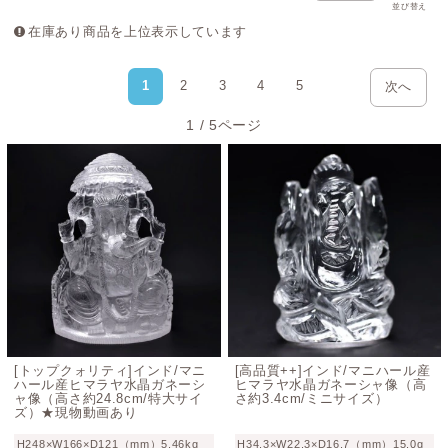
並び替え
在庫あり商品を上位表示しています
1
2
3
4
5
次へ
1 / 5ページ
[トップクォリティ]インド/マニ
[高品質++]インド/マニハール産
ハール産ヒマラヤ水晶ガネーシ
ヒマラヤ水晶ガネーシャ像（高
ャ像（高さ約24.8cm/特大サイ
さ約3.4cm/ミニサイズ）
ズ）★現物動画あり
H248×W166×D121（mm）5.46kg
H34.3×W22.3×D16.7（mm）15.0g