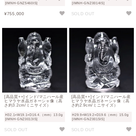
[IMNH-GNZ5460IS]
[IMNH-GNZ0014IS]
¥
755,000
SOLD OUT
[高品質++]インド/マニハール産
[高品質++]インド/マニハール産
ヒマラヤ水晶ガネーシャ像（高
ヒマラヤ水晶ガネーシャ像（高
さ約3.2cm/ミニサイズ）
さ約2.9cm/ミニサイズ）
H32.1×W19.1×D16.4.（mm）13.0g
H29.9×W19.2×D19.6（mm）15.0g
[IMNH-GNZ0013IS]
[IMNH-GNZ0015IS]
SOLD OUT
SOLD OUT