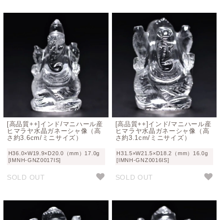
[高品質++]インド/マニハール産
[高品質++]インド/マニハール産
ヒマラヤ水晶ガネーシャ像（高
ヒマラヤ水晶ガネーシャ像（高
さ約3.6cm/ミニサイズ）
さ約3.1cm/ミニサイズ）
H36.0×W19.9×D20.0（mm）17.0g
H31.5×W21.5×D18.2（mm）16.0g
[IMNH-GNZ0017IS]
[IMNH-GNZ0016IS]
SOLD OUT
SOLD OUT