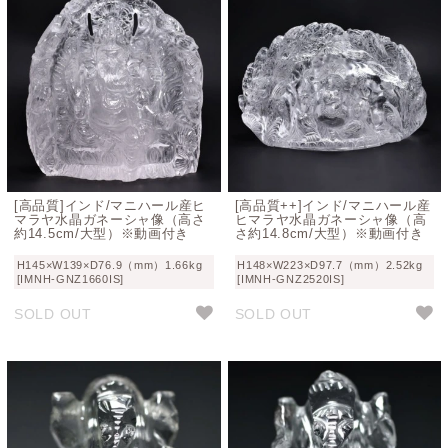
[高品質]インド/マニハール産ヒ
[高品質++]インド/マニハール産
マラヤ水晶ガネーシャ像（高さ
ヒマラヤ水晶ガネーシャ像（高
約14.5cm/大型）※動画付き
さ約14.8cm/大型）※動画付き
H145×W139×D76.9（mm）1.66kg
H148×W223×D97.7（mm）2.52kg
[IMNH-GNZ1660IS]
[IMNH-GNZ2520IS]
SOLD OUT
SOLD OUT