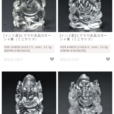
[インド産]ヒマラヤ水晶ガネー
[インド産]ヒマラヤ水晶ガネー
シャ像（ミニサイズ）
シャ像（ミニサイズ）
H26.3×W19.5×D17.5（mm）12.1g
H29.4×W20.2×D16.4（mm）13.3g
[INHM-GNZ001IS]
[INHM-GNZ002IS]
SOLD OUT
SOLD OUT