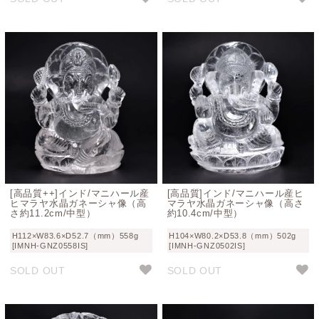
[高品質++]インド/マニハール産
[高品質]インド/マニハール産ヒ
ヒマラヤ水晶ガネーシャ像（高
マラヤ水晶ガネーシャ像（高さ
さ約11.2cm/中型）
約10.4cm/中型）
H112×W83.6×D52.7（mm）558g
H104×W80.2×D53.8（mm）502g
[IMNH-GNZ0558IS]
[IMNH-GNZ0502IS]
SOLD OUT
SOLD OUT