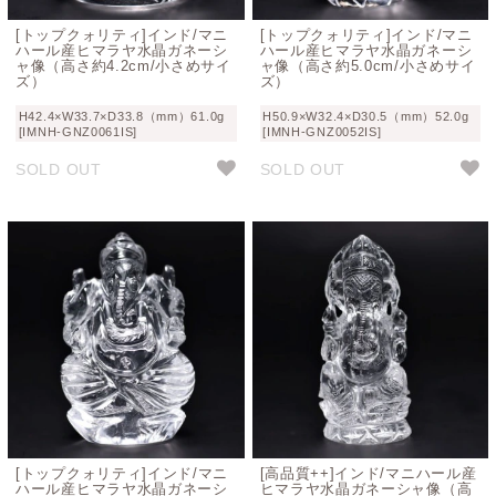
[トップクォリティ]インド/マニ
[トップクォリティ]インド/マニ
ハール産ヒマラヤ水晶ガネーシ
ハール産ヒマラヤ水晶ガネーシ
ャ像（高さ約4.2cm/小さめサイ
ャ像（高さ約5.0cm/小さめサイ
ズ）
ズ）
H42.4×W33.7×D33.8（mm）61.0g
H50.9×W32.4×D30.5（mm）52.0g
[IMNH-GNZ0061IS]
[IMNH-GNZ0052IS]
SOLD OUT
SOLD OUT
[トップクォリティ]インド/マニ
[高品質++]インド/マニハール産
ハール産ヒマラヤ水晶ガネーシ
ヒマラヤ水晶ガネーシャ像（高