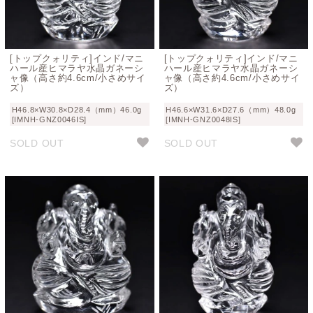
[トップクォリティ]インド/マニ
[トップクォリティ]インド/マニ
ハール産ヒマラヤ水晶ガネーシ
ハール産ヒマラヤ水晶ガネーシ
ャ像（高さ約4.6cm/小さめサイ
ャ像（高さ約4.6cm/小さめサイ
ズ）
ズ）
H46.8×W30.8×D28.4（mm）46.0g
H46.6×W31.6×D27.6（mm）48.0g
[IMNH-GNZ0046IS]
[IMNH-GNZ0048IS]
SOLD OUT
SOLD OUT