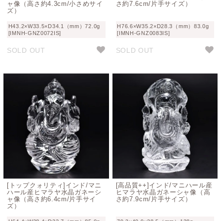
ャ像（高さ約4.3cm/小さめサイ
さ約7.6cm/片手サイズ）
ズ）
H43.2×W33.5×D34.1（mm）72.0g
H76.6×W35.2×D28.3（mm）83.0g
[IMNH-GNZ0072IS]
[IMNH-GNZ0083IS]
SOLD OUT
SOLD OUT
[トップクォリティ]インド/マニ
[高品質++]インド/マニハール産
ハール産ヒマラヤ水晶ガネーシ
ヒマラヤ水晶ガネーシャ像（高
ャ像（高さ約6.4cm/片手サイ
さ約7.9cm/片手サイズ）
ズ）