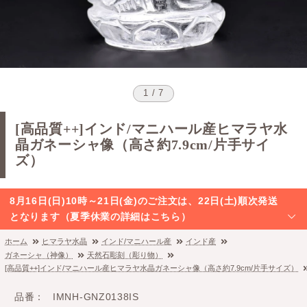
1 / 7
[高品質++]インド/マニハール産ヒマラヤ水
晶ガネーシャ像（高さ約7.9cm/片手サイ
ズ）
8月16日(日)10時～21日(金)のご注文は、22日(土)順次発送
となります（夏季休業の詳細はこちら）
ホーム
ヒマラヤ水晶
インド/マニハール産
インド産
ガネーシャ（神像）
天然石彫刻（彫り物）
[高品質++]インド/マニハール産ヒマラヤ水晶ガネーシャ像（高さ約7.9cm/片手サイズ）
品番
IMNH-GNZ0138IS