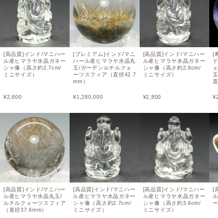
[高品質]インド/マニハー
[プレミアム]インド/マニ
[高品質]インド/マニハー
[
ル産ヒマラヤ水晶ガネー
ハール産ヒマラヤ水晶丸
ル産ヒマラヤ水晶ガネー
シャ像（高さ約2.7cm/
玉/ガーデンルチルクォ
シャ像（高さ約2.8cm/
ミニサイズ）
ーツスフィア（直径42.7
ミニサイズ）
mm）
直
¥
2,800
¥
1,280,000
¥
2,800
¥
[高品質]インド/マニハー
[高品質]インド/マニハー
[高品質]インド/マニハー
[
ル産ヒマラヤ水晶丸玉/
ル産ヒマラヤ水晶ガネー
ル産ヒマラヤ水晶ガネー
ルチルクォーツスフィア
シャ像（高さ約2.7cm/
シャ像（高さ約3.6cm/
（直径37.6mm）
ミニサイズ）
ミニサイズ）