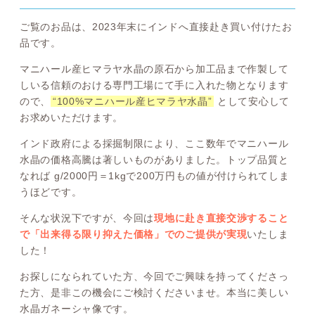
ご覧のお品は、2023年末にインドへ直接赴き買い付けたお
品です。
マニハール産ヒマラヤ水晶の原石から加工品まで作製して
しいる信頼のおける専門工場にて手に入れた物となります
ので、
“100%マニハール産ヒマラヤ水晶”
として安心して
お求めいただけます。
インド政府による採掘制限により、ここ数年でマニハール
水晶の価格高騰は著しいものがありました。トップ品質と
なれば g/2000円＝1kgで200万円もの値が付けられてしま
うほどです。
そんな状況下ですが、今回は
現地に赴き直接交渉すること
で「出来得る限り抑えた価格」でのご提供が実現
いたしま
した！
お探しになられていた方、今回でご興味を持ってくださっ
た方、是非この機会にご検討くださいませ。本当に美しい
水晶ガネーシャ像です。