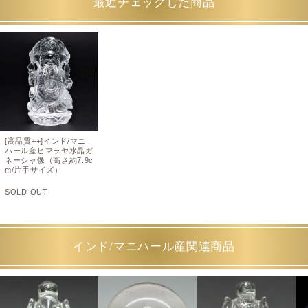
最近チェックした商品
[高品質++]インド/マニ
ハール産ヒマラヤ水晶ガ
ネーシャ像（高さ約7.9c
m/片手サイズ）
SOLD OUT
インド/マニハール産関連商品