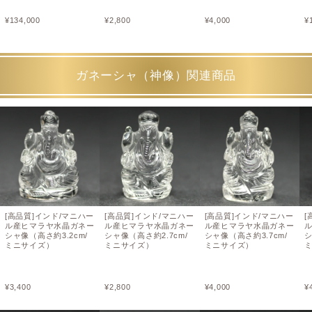
¥
134,000
¥
2,800
¥
4,000
¥
ガネーシャ（神像）関連商品
[高品質]インド/マニハー
[高品質]インド/マニハー
[高品質]インド/マニハー
[
ル産ヒマラヤ水晶ガネー
ル産ヒマラヤ水晶ガネー
ル産ヒマラヤ水晶ガネー
シャ像（高さ約3.2cm/
シャ像（高さ約2.7cm/
シャ像（高さ約3.7cm/
シ
ミニサイズ）
ミニサイズ）
ミニサイズ）
¥
3,400
¥
2,800
¥
4,000
¥