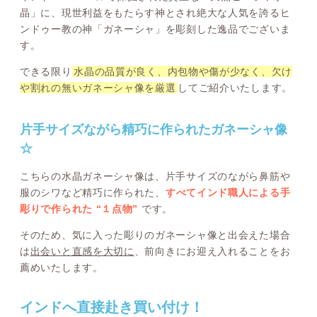
晶」に、現世利益をもたらす神とされ絶大な人気を誇るヒ
ンドゥー教の神「ガネーシャ」を彫刻した逸品でございま
す。
できる限り
水晶の品質が良く、内包物や傷が少なく、欠け
や割れの無いガネーシャ像を厳選
してご紹介いたします。
片手サイズながら精巧に作られたガネーシャ像
☆
こちらの水晶ガネーシャ像は、片手サイズのながら鼻筋や
服のシワなど精巧に作られた、
すべてインド職人による手
彫りで作られた “１点物”
です。
そのため、気に入った彫りのガネーシャ像と出会えた場合
は
出会いと直感を大切に
、前向きにお迎え入れることをお
薦めいたします。
インドへ直接赴き買い付け！