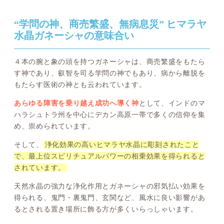
“学問の神、商売繁盛、無病息災” ヒマラヤ
水晶ガネーシャの意味合い
４本の腕と象の頭を持つガネーシャは、商売繁盛をもたら
す神であり、叡智を司る学問の神でもあり、病から離脱を
もたらす医術の神とも云われています。
あらゆる障害を乗り越え成功へ導く神
として、インドのマ
ハラシュトラ州を中心にデカン高原一帯で多くの信仰を集
め、崇められています。
そして、
浄化効果の高いヒマラヤ水晶に彫刻されたこと
で、最上位スピリチュアルパワーの相乗効果を得られると
されています。
天然水晶の強力な浄化作用とガネーシャの邪気払い効果を
得られる、鬼門・裏鬼門、玄関など、風水に良い影響があ
るとされる置き場所に飾る方が多くいらっしゃいます。