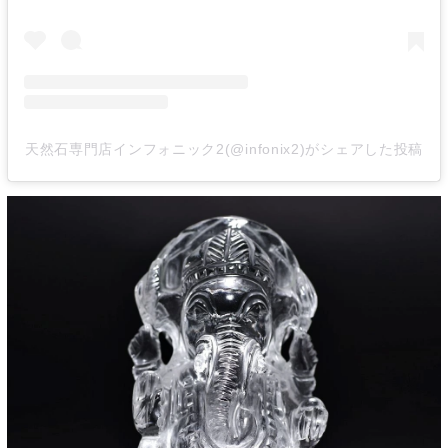
天然石専門店インフォニック2(@infonix2)がシェアした投稿