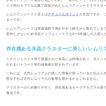
レムリアンシード発祥の地といわれ、一部のヒーラーの中では
イス州のカブラル山脈で採掘されたレムリアンシードクラスタ
レムリアンシードと言えば
ナチュラルポイント
が主流ですが、
ターです。
レムリアンシードは採掘過程で崩れやすく根元から取れてしま
意外と少ないため当店インフォニックでも4〜5年越しの入荷と
存在感ある水晶クラスターに美しいレムリ
ミナスジェライス州で採掘された水晶には特徴があり、ポイン
われるバーコード状の縞条線が刻まれています。
これには、古代レムリア人の残した情報が宿っていると伝えら
想をすれば古代レムリア人の叡智を授かるかもしれません。
クラスターのため飾りやすく、存在感あるセーラデカブラル産
逸品です。