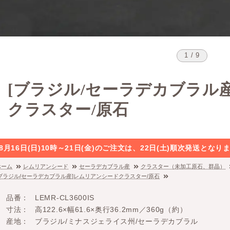
1 / 9
[ブラジル/セーラデカブラル
クラスター/原石
8月16日(日)10時～21日(金)のご注文は、22日(土)順次発送と
ホーム
レムリアンシード
セーラデカブラル産
クラスター（未加工原石、群晶）
[ブラジル/セーラデカブラル産]レムリアンシードクラスター/原石
品番
LEMR-CL3600IS
寸法
高122.6×幅61.6×奥行36.2mm／360g（約）
産地
ブラジル/ミナスジェライス州/セーラデカブラル