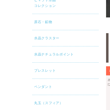
ヒマラヤ水晶
コレクション
mm玉×28個との大きさ比較です。
原石・鉱物
水晶クラスター
水晶ナチュラルポイント
ブレスレット
ペンダント
丸玉（スフィア）