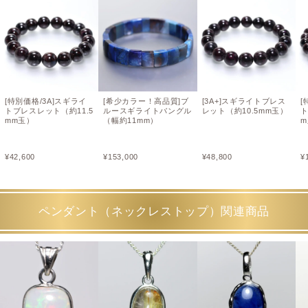
[特別価格/3A]スギライ
[希少カラー！高品質]ブ
[3A+]スギライトブレス
[
トブレスレット（約11.5
ルースギライトバングル
レット（約10.5mm玉）
mm玉）
（幅約11mm）
¥
42,600
¥
153,000
¥
48,800
¥
ペンダント（ネックレストップ）関連商品