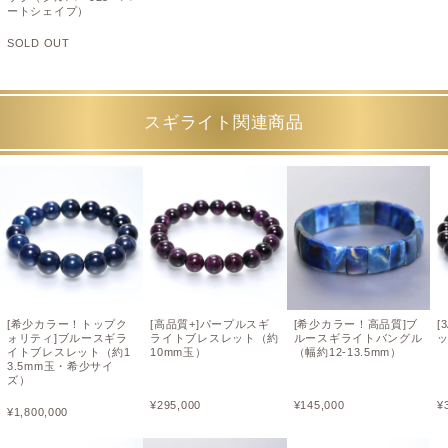
ートシェイプ）
SOLD OUT
スギライト関連商品
[希少カラー！トップク
[高品質+]パープルスギ
[希少カラー！高品質]ブ
[
ォリティ]ブルースギラ
ライトブレスレット（約
ルースギライトバングル
ッ
イトブレスレット（約1
10mm玉）
（幅約12-13.5mm）
3.5mm玉・希少サイ
ズ）
¥
295,000
¥
145,000
¥
¥
1,800,000