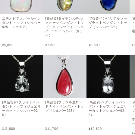
エチオピアオパールペン
[高品質]タイチンルチル
宝石質インペリアルソー
[
ダントトップ（シルバー
クォーツペンダントトッ
ダライトペンダントトッ
925・スクエア）
プ／キャッツアイ（シル
プ（シルバー925）
ト
バー925／シルバーカラ
ー）
¥
5,800
¥
7,800
¥
6,800
¥
[高品質]ペタライトペン
[高品質]ブラジル産ロー
[高品質]ペタライトペン
[
ダントトップ（ジュエリ
ドナイトペンダントトッ
ダントトップ（ジュエリ
ーカット／シルバー92
プ（シルバー925）
ーカット／シルバー92
5）
5）
ト
¥
11,800
¥
11,700
¥
12,800
¥