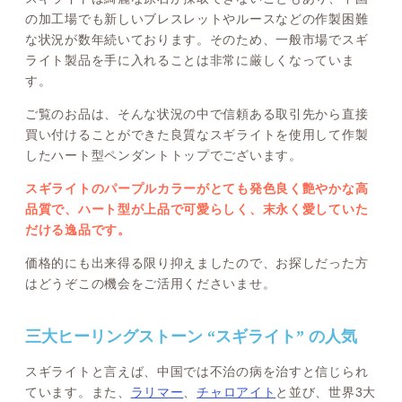
の加工場でも新しいブレスレットやルースなどの作製困難
な状況が数年続いております。そのため、一般市場でスギ
ライト製品を手に入れることは非常に厳しくなっていま
す。
ご覧のお品は、そんな状況の中で信頼ある取引先から直接
買い付けることができた良質なスギライトを使用して作製
したハート型ペンダントトップでございます。
スギライトのパープルカラーがとても発色良く艶やかな高
品質で、ハート型が上品で可愛らしく、末永く愛していた
だける逸品です。
価格的にも出来得る限り抑えましたので、お探しだった方
はどうぞこの機会をご活用くださいませ。
三大ヒーリングストーン “スギライト” の人気
スギライトと言えば、中国では不治の病を治すと信じられ
ています。また、
ラリマー
、
チャロアイト
と並び、世界3大