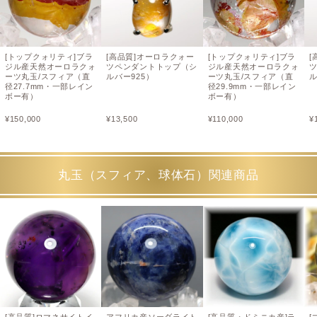
[トップクォリティ]ブラ
[高品質]オーロラクォー
[トップクォリティ]ブラ
[
ジル産天然オーロラクォ
ツペンダントトップ（シ
ジル産天然オーロラクォ
ーツ丸玉/スフィア（直
ルバー925）
ーツ丸玉/スフィア（直
ル
径27.7mm・一部レイン
径29.9mm・一部レイン
ボー有）
ボー有）
¥
150,000
¥
13,500
¥
110,000
¥
丸玉（スフィア、球体石）関連商品