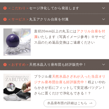
＜こだわり＞
セージ浄化してから発送します
＜サービス＞
丸玉アクリル台座を付属
直径20mm以上の丸玉には
アクリル台座を付
属
いたします（写真イメージ参考）※サービ
ス品のため返品交換はご遠慮ください
＜おすすめ＞
天然水晶入り座布団も好評販売中！
ブラジル産
天然水晶さざれが入った当店オリ
ジナル座布団台座も好評販売中！
程よいやわ
らかさが石にフィットして安定感バツグン！
さらに置くだけで浄化もできる！？
水晶座布団の詳細はこちら