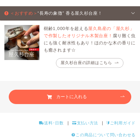
＜おすすめ＞
“長寿の象徴” 香る屋久杉台座！
樹齢1,000年を超える
屋久島産の「屋久杉」
で作製したオリジナル木製台座！
腐り難く虫
にも強く耐水性もあり！ほのかな木の香りに
も癒されます☆
屋久杉台座の詳細はこちら
カートに入れる
送料･日数
支払い方法
ご利用ガイド
この商品について問い合わせる