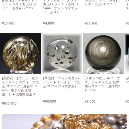
[高品質]ロマネサイトイ
アフリカ産ソーダライト
[高品質・ドミニカ産]ラ
[
ンアメジスト丸玉/スフ
丸玉/スフィア（直径51.
リマー丸玉/スフィア
ィア（直径45.7mm）
5mm・オレンジゼオラ
イト入り）
¥
18,600
¥
4,800
¥
83,200
¥
[高品質++]ブラジル産タ
[高品質・ブラジル産]パ
[メキシコ産]シルバーオ
[
イチンルチルクォーツ丸
イライトインクォーツ丸
ブシディアン丸玉 銀黒
玉/スフィア（直径51.0
玉/スフィア（黄鉄鉱）
曜石スフィア（直径約3
mm・希少な高透明
4.8mm）
度！）★現物動画あり
¥
68,000
¥
1,300
¥
¥
980,000