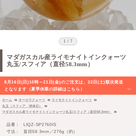
1 / 7
マダガスカル産ライモナイトインクォーツ
丸玉/スフィア（直径58.3mm）
8月16日(日)10時～21日(金)のご注文は、22日(土)順次発送
となります（夏季休業の詳細はこちら）
ホーム
オーロラクォーツ
ライモナイトインクォーツ
丸玉（スフィア、球体石）
マダガスカル産ライモナイトインクォーツ丸玉/スフィア（直径58.3mm）
品番
LIQZ-SP2760IS
寸法
直径58.3mm／276g（約）