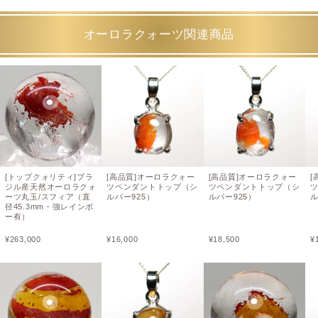
オーロラクォーツ関連商品
[トップクォリティ]ブラ
[高品質]オーロラクォー
[高品質]オーロラクォー
[
ジル産天然オーロラクォ
ツペンダントトップ（シ
ツペンダントトップ（シ
ーツ丸玉/スフィア（直
ルバー925）
ルバー925）
ル
径45.3mm・強レインボ
ー有）
¥
263,000
¥
16,000
¥
18,500
¥