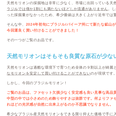
天然モリオンの採掘地は非常に少なく、市場に出回っている天然
ラジルでは僅か1割にも満たないほどしか流通がありません
。し
った採掘量がなかったため、希少価値は大きく上がり近年では
そんな中、
2024年初旬にブラジル/バイーア州にて新たな鉱山
今回運良く買い付けることができました！
その一つがご覧のお品です。
天然モリオンはそもそも良質な原石が少な
天然モリオンは過酷な環境下で育つため全体の９割以上が綺麗
なモリオンを安定して買い付けることができない
のが現状です
しかし、今回のブラジルモリオン！
ご覧のお品は、ファセット欠損少なく安定感も良い見事な高品
中型の中では小さめのため飾りやすさは抜群です。何よりファ
れほどの光沢感が自然に出来上がるのか不思議でなりません。
希少なブラジル産天然モリオンをできる限り抑えた価格で手に