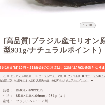
1 / 10
[高品質]ブラジル産モリオン
型931g/ナチュラルポイント
8月16日(日)10時～21日(金)のご注文は、22日(土)順次発送と
ホーム
モリオン（黒水晶）
ブラジル/バイーア州
ブラジル産
ナチュラルポイ
[高品質]ブラジル産モリオン原石/天然黒水晶（中型931g/ナチュラルポイント）
品番
BMOL-NP0931IS
寸法
85.0×110×106mm／931g（約）
産地
ブラジル/バイーア州