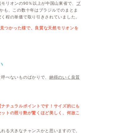
モリオンの90％以上が中国山東省で、
ブ
かも、この数十年はブラジルでのまとま
驚く程の単価で取り引きされていました。
が見つかった様で、良質な天然モリオンを
い
と呼べないものばかりで、
納得のいく良質
。
質ナチュラルポイントです！サイズ的にも
セットの照り艶が驚くほど美しく、何故こ
入れる大きなチャンスかと思いますので、