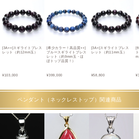
[3A++]スギライトブレス
[希少カラー！高品質++]
[3A+]スギライトブレス
[
レット（約12mm玉）
ブルースギライトブレス
レット（約11mm玉）
ト
レット（約9mm玉・ほ
ぼトップ品質！）
¥
103,000
¥
399,000
¥
58,800
¥
ペンダント（ネックレストップ）関連商品