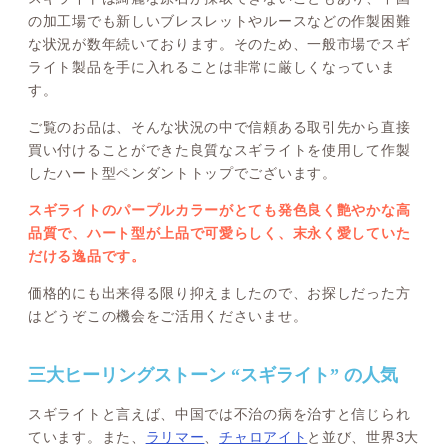
の加工場でも新しいブレスレットやルースなどの作製困難
な状況が数年続いております。そのため、一般市場でスギ
ライト製品を手に入れることは非常に厳しくなっていま
す。
ご覧のお品は、そんな状況の中で信頼ある取引先から直接
買い付けることができた良質なスギライトを使用して作製
したハート型ペンダントトップでございます。
スギライトのパープルカラーがとても発色良く艶やかな高
品質で、ハート型が上品で可愛らしく、末永く愛していた
だける逸品です。
価格的にも出来得る限り抑えましたので、お探しだった方
はどうぞこの機会をご活用くださいませ。
三大ヒーリングストーン “スギライト” の人気
スギライトと言えば、中国では不治の病を治すと信じられ
ています。また、
ラリマー
、
チャロアイト
と並び、世界3大