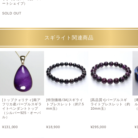
ートシェイプ）
SOLD OUT
スギライト関連商品
[トップクォリティ]南ア
[特別価格/3A]スギライ
[高品質+]パープルスギ
[
フリカ産パープルスギラ
トブレスレット（約7.5
ライトブレスレット（約
イトペンダントトップ
mm玉）
10mm玉）
（
（シルバー925・オーバ
ル）
¥
131,000
¥
18,900
¥
295,000
¥