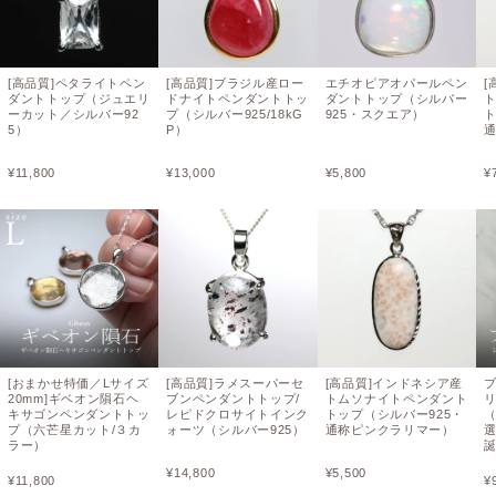
[高品質]ペタライトペン
[高品質]ブラジル産ロー
エチオピアオパールペン
[
ダントトップ（ジュエリ
ドナイトペンダントトッ
ダントトップ（シルバー
ーカット／シルバー92
プ（シルバー925/18kG
925・スクエア）
ト
5）
P）
¥
11,800
¥
13,000
¥
5,800
¥
[おまかせ特価／Lサイズ
[高品質]ラメスーパーセ
[高品質]インドネシア産
20mm]ギベオン隕石ヘ
ブンペンダントトップ/
トムソナイトペンダント
キサゴンペンダントトッ
レピドクロサイトインク
トップ（シルバー925・
プ（六芒星カット/３カ
ォーツ（シルバー925）
通称ピンクラリマー）
選
ラー）
¥
14,800
¥
5,500
¥
11,800
¥