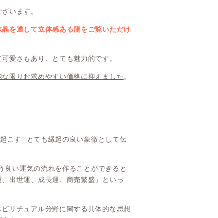
ございます。
水晶を通して立体感ある龍をご覧いただけ
て可愛さもあり、とても魅力的です。
能な限りお求めやすい価格に抑えました
。
。
起こす” とても縁起の良い象徴として伝
いう良い運気の流れを作ることができると
運、出世運、成長運、商売繁盛」といっ
スピリチュアル分野に関する具体的な思想