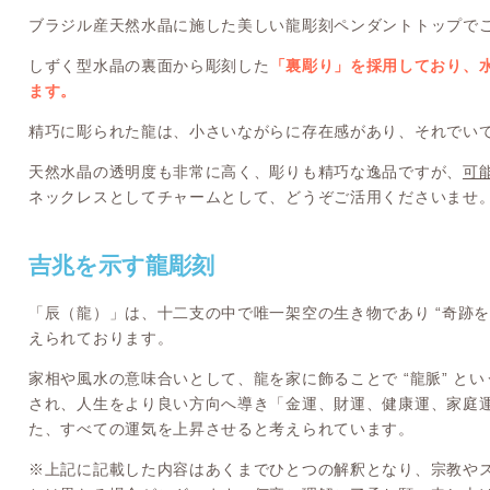
ブラジル産天然水晶に施した美しい龍彫刻ペンダントトップで
しずく型水晶の裏面から彫刻した
「裏彫り」を採用しており、
ます。
精巧に彫られた龍は、小さいながらに存在感があり、それでい
天然水晶の透明度も非常に高く、彫りも精巧な逸品ですが、
可
ネックレスとしてチャームとして、どうぞご活用くださいませ
吉兆を示す龍彫刻
「辰（龍）」は、十二支の中で唯一架空の生き物であり “奇跡を
えられております。
家相や風水の意味合いとして、龍を家に飾ることで “龍脈” と
され、人生をより良い方向へ導き「金運、財運、健康運、家庭
た、すべての運気を上昇させると考えられています。
※上記に記載した内容はあくまでひとつの解釈となり、宗教や