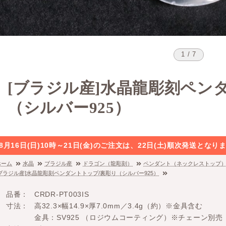
1 / 7
[ブラジル産]水晶龍彫刻ペン
（シルバー925）
8月16日(日)10時～21日(金)のご注文は、22日(土)順次発送と
ホーム
水晶
ブラジル産
ドラゴン（龍彫刻）
ペンダント（ネックレストップ
[ブラジル産]水晶龍彫刻ペンダントトップ/裏彫り（シルバー925）
品番
CRDR-PT003IS
寸法
高32.3×幅14.9×厚7.0mm／3.4g（約）※金具含む
金具：SV925 （ロジウムコーティング）※チェーン別売