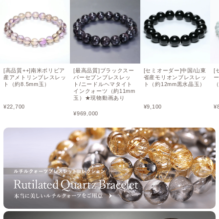
[高品質++]南米ボリビア
[最高品質]ブラックスー
[セミオーダー]中国/山東
[
産アメトリンブレスレッ
パーセブンブレスレッ
省産モリオンブレスレッ
ト（約8.5mm玉）
ト/ニードルヘマタイト
ト（約12mm黒水晶玉）
（
インクォーツ（約11mm
玉）★現物動画あり
¥
22,700
¥
9,100
¥
¥
969,000