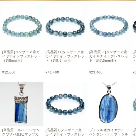
[高品質]タンザニア産カ
[高品質++]タンザニア産
[高品質++]タンザニア産
[
イヤナイトブレスレット
カイヤナイトブレスレッ
カイヤナイトブレスレッ
（約8mm玉）
ト（約9.5mm玉）
ト（約7.5mm玉）
ト
¥
12,600
¥
41,400
¥
23,400
¥
[高品質・ネパール/サン
[高品質+]タンザニア産
ブラジル産カイヤナイト
[
クワサバ産]ヒマラヤカ
カイヤナイトブレスレッ
ペンダントトップ（シル