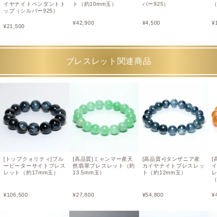
イヤナイトペンダントト
ト（約10mm玉）
バー925）
（
ップ（シルバー925）
¥
42,900
¥
4,500
¥
¥
21,500
ブレスレット関連商品
[トップクォリティ]ブル
[高品質]ミャンマー産天
[高品質+]タンザニア産
[
ーピーターサイトブレス
然翡翠ブレスレット（約
カイヤナイトブレスレッ
レット（約17mm玉）
13.5mm玉）
ト（約12mm玉）
（
¥
106,500
¥
27,800
¥
54,800
¥