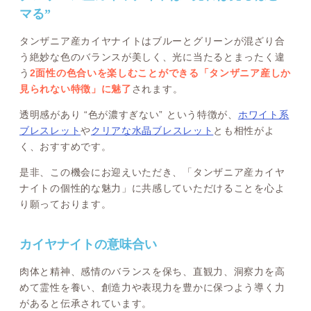
マる”
タンザニア産カイヤナイトはブルーとグリーンが混ざり合
う絶妙な色のバランスが美しく、光に当たるとまったく違
う
2面性の色合いを楽しむことができる「タンザニア産しか
見られない特徴」に魅了
されます。
透明感があり “色が濃すぎない” という特徴が、
ホワイト系
ブレスレット
や
クリアな水晶ブレスレット
とも相性がよ
く、おすすめです。
是非、この機会にお迎えいただき、「タンザニア産カイヤ
ナイトの個性的な魅力」に共感していただけることを心よ
り願っております。
カイヤナイトの意味合い
肉体と精神、感情のバランスを保ち、直観力、洞察力を高
めて霊性を養い、創造力や表現力を豊かに保つよう導く力
があると伝承されています。