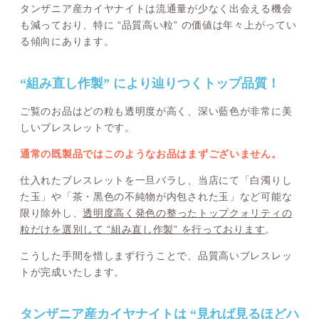
タンザニア産カイヤナイトは流通量が少なく出会える機会
も減っており、特に “品質高い粒” の価値は年々上がってい
る傾向にあります。
“組み直し作製” により辿りつくトップ品質！
ご覧のお品はどの粒も透明度が高く、深い藍色が非常に美
しいブレスレットです。
通常の既製品ではこのようなお品はまずございません。
仕入れたブレスレットを一旦バラし、当店にて「白濁りし
た玉」や「茶・黒色の不純物が内包された玉」など可能な
限り除外し、
透明度高く発色の整ったトップクォリティの
粒だけを選別して “組み直し作製” を行っております
。
こうした手間を惜しまず行うことで、品質高いブレスレッ
トが完成いたします。
タンザニア産カイヤナイトは “見れば見るほどハ