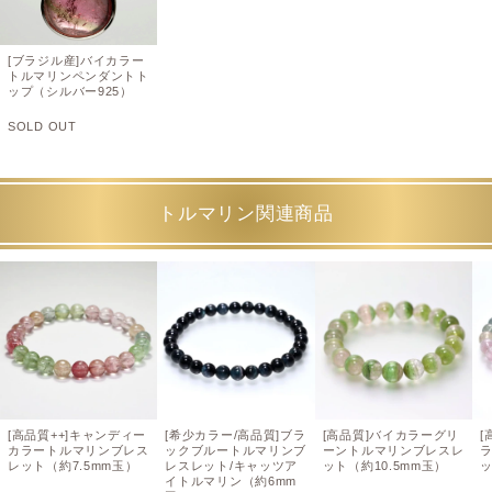
[ブラジル産]バイカラー
トルマリンペンダントト
ップ（シルバー925）
SOLD OUT
トルマリン関連商品
[高品質++]キャンディー
[希少カラー/高品質]ブラ
[高品質]バイカラーグリ
[
カラートルマリンブレス
ックブルートルマリンブ
ーントルマリンブレスレ
レット（約7.5mm玉）
レスレット/キャッツア
ット（約10.5mm玉）
ッ
イトルマリン（約6mm