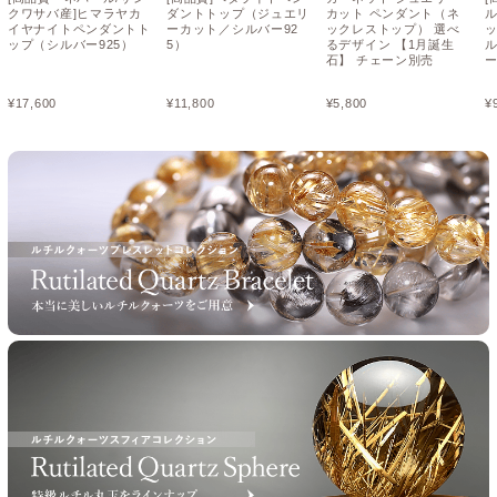
クワサバ産]ヒマラヤカ
ダントトップ（ジュエリ
カット ペンダント（ネ
イヤナイトペンダントト
ーカット／シルバー92
ックレストップ） 選べ
ップ（シルバー925）
5）
るデザイン 【1月誕生
ル
石】 チェーン別売
¥
17,600
¥
11,800
¥
5,800
¥