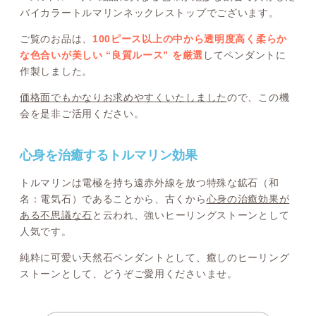
バイカラートルマリンネックレストップでございます。
ご覧のお品は、
100ピース以上の中から透明度高く柔らか
な色合いが美しい “良質ルース” を厳選
してペンダントに
作製しました。
価格面でもかなりお求めやすくいたしました
ので、この機
会を是非ご活用ください。
心身を治癒するトルマリン効果
トルマリンは電極を持ち遠赤外線を放つ特殊な鉱石（和
名：電気石）であることから、古くから
心身の治癒効果が
ある不思議な石
と云われ、強いヒーリングストーンとして
人気です。
純粋に可愛い天然石ペンダントとして、癒しのヒーリング
ストーンとして、どうぞご愛用くださいませ。