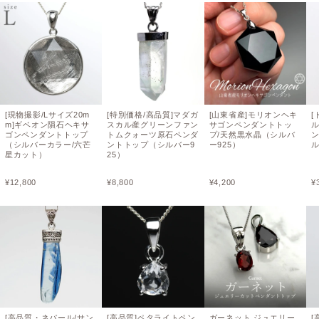
[現物撮影/Lサイズ20m
[特別価格/高品質]マダガ
[山東省産]モリオンヘキ
[
m]ギベオン隕石ヘキサ
スカル産グリーンファン
サゴンペンダントトッ
ゴンペンダントトップ
トムクォーツ原石ペンダ
プ/天然黒水晶（シルバ
（シルバーカラー/六芒
ントトップ（シルバー9
ー925）
ル
星カット）
25）
¥
12,800
¥
8,800
¥
4,200
¥
[高品質・ネパール/サン
[高品質]ペタライトペン
ガーネット ジュエリー
[