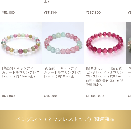
玉）
¥
51,000
¥
55,500
¥
167,800
¥
[高品質+]キャンディー
[高品質++]キャンディー
[超希少カラー！]宝石質
[
カラートルマリンブレス
カラートルマリンブレス
ピンクレッドトルマリン
レット（約7.5mm玉）
レット（約10mm玉）
ブレスレット（約9.5m
ト
m玉・鑑別書付属）★現
物動画あり
¥
63,800
¥
85,000
¥
1,800,000
¥
ペンダント（ネックレストップ）関連商品