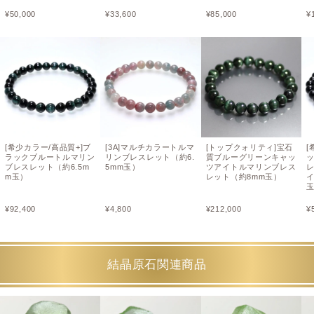
¥
50,000
¥
33,600
¥
85,000
¥
[希少カラー/高品質+]ブ
[3A]マルチカラートルマ
[トップクォリティ]宝石
[
ラックブルートルマリン
リンブレスレット（約6.
質ブルーグリーンキャッ
ブレスレット（約6.5m
5mm玉）
ツアイトルマリンブレス
m玉）
レット（約8mm玉）
イ
¥
92,400
¥
4,800
¥
212,000
¥
結晶原石関連商品