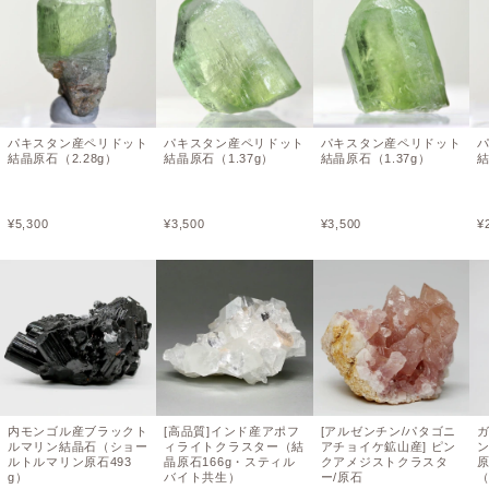
パキスタン産ペリドット
パキスタン産ペリドット
パキスタン産ペリドット
結晶原石（2.28g）
結晶原石（1.37g）
結晶原石（1.37g）
結
¥
5,300
¥
3,500
¥
3,500
¥
内モンゴル産ブラックト
[高品質]インド産アポフ
[アルゼンチン/パタゴニ
ルマリン結晶石（ショー
ィライトクラスター（結
アチョイケ鉱山産] ピン
ルトルマリン原石493
晶原石166g・スティル
クアメジストクラスタ
g）
バイト共生）
ー/原石
（