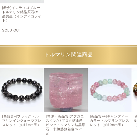
[希少]インディゴブルー
トルマリン結晶原石/水
晶共生（インディゴライ
ト）
SOLD OUT
トルマリン関連商品
[高品質+]ブラックトル
[希少・高品質]アフガニ
[高品質++]キャンディー
[
マリンインクォーツブレ
スタン/パプロク鉱山産
カラートルマリンブレス
スレット（約11mm玉）
ピンクトルマリン結晶原
レット（約10mm玉）
（
石（非加熱無着色/6.71
g）