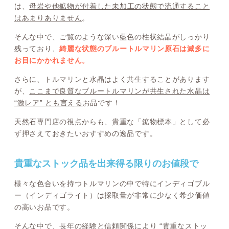
は、
母岩や他鉱物が付着した未加工の状態で流通すること
はあまりありません
。
そんな中で、ご覧のような深い藍色の柱状結晶がしっかり
残っており、
綺麗な状態のブルートルマリン原石は滅多に
お目にかかれません。
さらに、トルマリンと水晶はよく共生することがあります
が、
ここまで良質なブルートルマリンが共生された水晶は
“激レア” とも言える
お品です！
天然石専門店の視点からも、貴重な「鉱物標本」として必
ず押さえておきたいおすすめの逸品です。
貴重なストック品を出来得る限りのお値段で
様々な色合いを持つトルマリンの中で特にインディゴブル
ー（インディゴライト）は採取量が非常に少なく希少価値
の高いお品です。
そんな中で、長年の経験と信頼関係により
“貴重なストッ