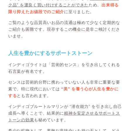
ク品” を運良く買い付けすることができた
ため、
出来得る
限り抑えたお値段でのご紹介
に至りました。
ご覧のような品質高いお品の流通は極めて少なく定期的な
ご紹介も困難です。現存するこの機会に是非ご検討くださ
いませ。
人生を豊かにするサポートストーン
インディゴライトは「芸術的センス」を引き出してくれる
石言葉が有名です。
センスは芸術的分野に携わっていない人も非常に重要な要
素で、特に現代においては
“美” を養う心が人生を豊かに
する
とも言われます。
インディゴブルートルマリンが “潜在能力” を引き出し自己
成長へ導くことで、結果的に
精神を安定させるサポートス
トーンの効果
も秘めています。
希少な鉱物として、素敵な意味合いを持つ石として、どう