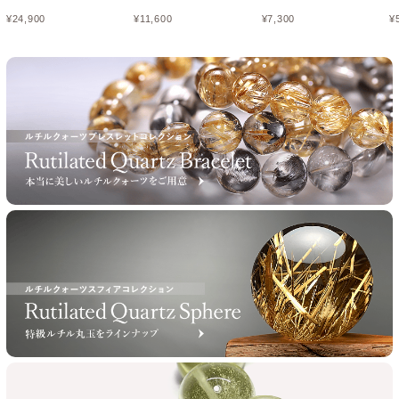
¥
24,900
¥
11,600
¥
7,300
¥