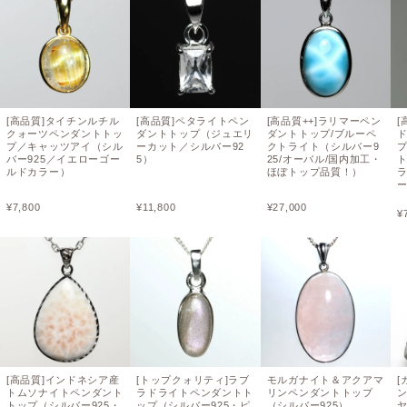
[高品質]タイチンルチル
[高品質]ペタライトペン
[高品質++]ラリマーペン
[
クォーツペンダントトッ
ダントトップ（ジュエリ
ダントトップ/ブルーペ
プ／キャッツアイ（シル
ーカット／シルバー92
クトライト（シルバー9
バー925／イエローゴー
5）
25/オーバル/国内加工・
ト
ルドカラー）
ほぼトップ品質！）
¥
7,800
¥
11,800
¥
27,000
¥
[高品質]インドネシア産
[トップクォリティ]ラブ
モルガナイト＆アクアマ
[
トムソナイトペンダント
ラドライトペンダントト
リンペンダントトップ
トップ（シルバー925・
ップ（シルバー925・ピ
（シルバー925）