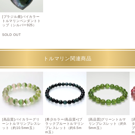
[ブラジル産]バイカラー
トルマリンペンダントト
ップ（シルバー925）
SOLD OUT
トルマリン関連商品
[高品質]バイカラーグリ
[希少カラー/高品質+]ブ
[高品質]グリーントルマ
[
ーントルマリンブレスレ
ラックブルートルマリン
リンブレスレット（約9.
ット（約10.5mm玉）
ブレスレット（約6.5m
5mm玉）
ブ
m玉）