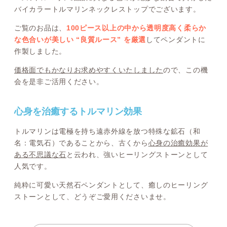
バイカラートルマリンネックレストップでございます。
ご覧のお品は、
100ピース以上の中から透明度高く柔らか
な色合いが美しい “良質ルース” を厳選
してペンダントに
作製しました。
価格面でもかなりお求めやすくいたしました
ので、この機
会を是非ご活用ください。
心身を治癒するトルマリン効果
トルマリンは電極を持ち遠赤外線を放つ特殊な鉱石（和
名：電気石）であることから、古くから
心身の治癒効果が
ある不思議な石
と云われ、強いヒーリングストーンとして
人気です。
純粋に可愛い天然石ペンダントとして、癒しのヒーリング
ストーンとして、どうぞご愛用くださいませ。