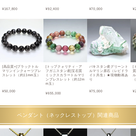
¥
167,800
¥
92,400
¥
70,000
¥
[高品質+]ブラックトル
[トップクォリティ・ア
パキスタン産グリーント
[
マリンインクォーツブレ
フガニスタン産]宝石質
ルマリン原石（レピドラ
スレット（約11mm玉）
ミックスカラートルマリ
イト共生）★現物動画あ
ンブレスレット（約12m
り
（
m玉）
¥
50,000
¥
75,000
¥
¥
655,000
ペンダント（ネックレストップ）関連商品