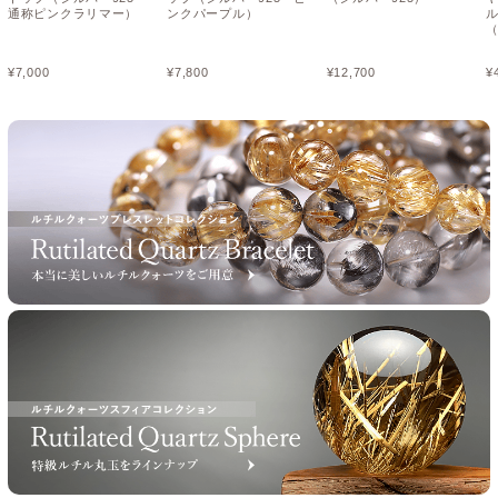
通称ピンクラリマー）
ンクパープル）
（
¥
7,000
¥
7,800
¥
12,700
¥