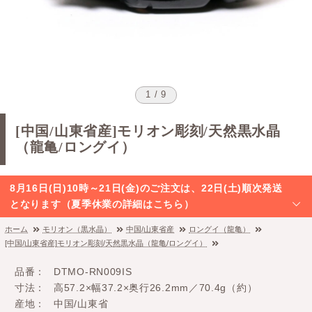
1 / 9
[中国/山東省産]モリオン彫刻/天然黒水晶
（龍亀/ロングイ）
8月16日(日)10時～21日(金)のご注文は、22日(土)順次発送
となります（夏季休業の詳細はこちら）
ホーム
モリオン（黒水晶）
中国/山東省産
ロングイ（龍亀）
[中国/山東省産]モリオン彫刻/天然黒水晶（龍亀/ロングイ）
品番
DTMO-RN009IS
寸法
高57.2×幅37.2×奥行26.2mm／70.4g（約）
産地
中国/山東省