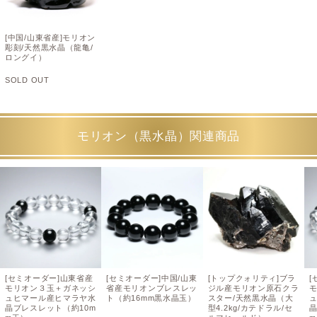
[中国/山東省産]モリオン
彫刻/天然黒水晶（龍亀/
ロングイ）
SOLD OUT
モリオン（黒水晶）関連商品
[セミオーダー]山東省産
[セミオーダー]中国/山東
[トップクォリティ]ブラ
[
モリオン３玉＋ガネッシ
省産モリオンブレスレッ
ジル産モリオン原石クラ
ュヒマール産ヒマラヤ水
ト（約16mm黒水晶玉）
スター/天然黒水晶（大
晶ブレスレット（約10m
型4.2kg/カテドラル/セ
晶