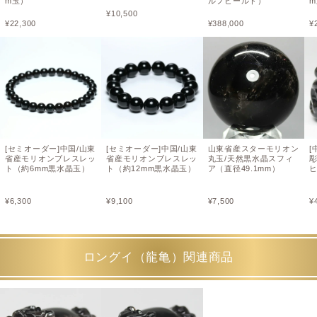
m玉）
ルフヒールド）
¥
10,500
¥
22,300
¥
388,000
¥
[セミオーダー]中国/山東
[セミオーダー]中国/山東
山東省産スターモリオン
[
省産モリオンブレスレッ
省産モリオンブレスレッ
丸玉/天然黒水晶スフィ
彫
ト（約6mm黒水晶玉）
ト（約12mm黒水晶玉）
ア（直径49.1mm）
¥
6,300
¥
9,100
¥
7,500
¥
ロングイ（龍亀）関連商品