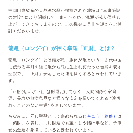
中国山東省産の天然黒水晶が採掘された地域は “軍事施設
の建設” により閉鎖してしまったため、流通が減り価格も
上がってきておりますので、この機会に是非お迎えをご検
討くださいませ。
龍亀（ロングイ）が招く幸運「正財」とは？
龍亀（ロングイ）とは頭が龍、胴体が亀という、古代中国
に伝わる年月を経て亀から龍に生まれ変わった吉兆を表す
聖獣で、「正財」安定した財運を良くすると云われていま
す。
「正財(せいざい)」は財運だけでなく、人間関係や家庭
運、長寿や無病息災など様々な安定を招いてくれる “途切
れることのない幸運” を表しています。
ちなみに、同じ聖獣として崇められる
ヒキュウ（貔貅）
は
「偏財」を表し、同じ財運でも宝くじや賭け事など、予期
せぬ金運を象徴していると云われています。