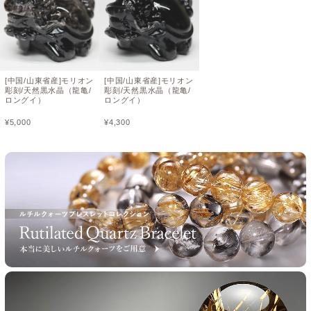
[中国/山東省産]モリオン
[中国/山東省産]モリオン
彫刻/天然黒水晶（龍亀/
彫刻/天然黒水晶（龍亀/
ロングイ）
ロングイ）
¥
5,000
¥
4,300