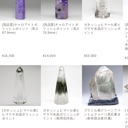
[高品質]チャロアイトポ
[高品質]チャロアイトポ
ガネッシュヒマール産ヒ
[
リッシュポイント（高さ
リッシュポイント（高さ
マラヤ水晶ポリッシュポ
87.9mm）
70.9mm）
イント
（
¥
16,000
¥
14,000
¥
33,000
¥
[ガネッシュヒマール産]
ガネッシュヒマール産ヒ
ブラジル産グリーンファ
[
ヒマラヤ水晶ポリッシュ
マラヤ水晶ポリッシュポ
ントムクォーツ原石磨き
ポイント
イント（角閃石内包）
（座布団台座付属）