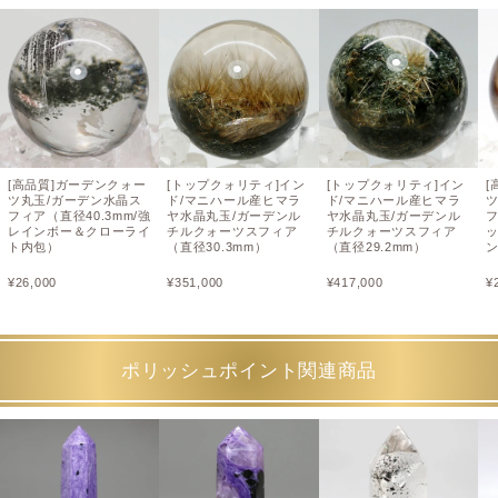
[高品質]ガーデンクォー
[トップクォリティ]イン
[トップクォリティ]イン
[
ツ丸玉/ガーデン水晶ス
ド/マニハール産ヒマラ
ド/マニハール産ヒマラ
フィア（直径40.3mm/強
ヤ水晶丸玉/ガーデンル
ヤ水晶丸玉/ガーデンル
フ
レインボー＆クローライ
チルクォーツスフィア
チルクォーツスフィア
ト内包）
（直径30.3mm）
（直径29.2mm）
¥
26,000
¥
351,000
¥
417,000
¥
ポリッシュポイント関連商品