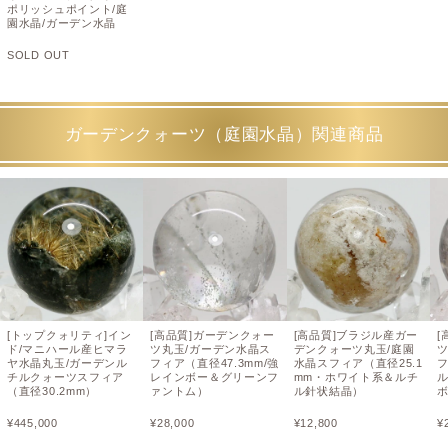
ポリッシュポイント/庭
園水晶/ガーデン水晶
SOLD OUT
ガーデンクォーツ（庭園水晶）関連商品
[トップクォリティ]イン
[高品質]ガーデンクォー
[高品質]ブラジル産ガー
[
ド/マニハール産ヒマラ
ツ丸玉/ガーデン水晶ス
デンクォーツ丸玉/庭園
ヤ水晶丸玉/ガーデンル
フィア（直径47.3mm/強
水晶スフィア（直径25.1
フ
チルクォーツスフィア
レインボー＆グリーンフ
mm・ホワイト系＆ルチ
（直径30.2mm）
ァントム）
ル針状結晶）
¥
445,000
¥
28,000
¥
12,800
¥