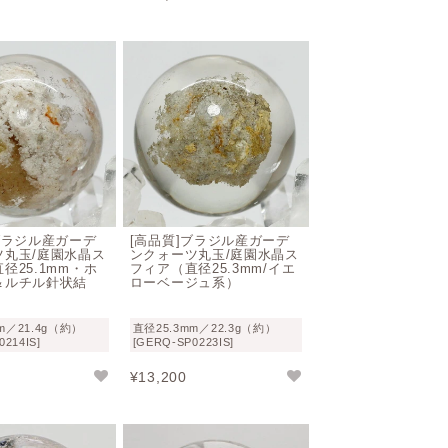
兼ね備えるイイトコどりな存在と言えま
 “石に興味を持ったきっかけはガーデ
成された姿は、
家に居ながらにして未開の
う霧や霞、偶然発見した特異な鉱石など、
ブラジル産ガーデ
[高品質]ブラジル産ガーデ
ツ丸玉/庭園水晶ス
ンクォーツ丸玉/庭園水晶ス
径25.1mm・ホ
フィア（直径25.3mm/イエ
＆ルチル針状結
ローベージュ系）
せ。
m／21.4g（約）
直径25.3mm／22.3g（約）
0214IS]
[GERQ-SP0223IS]
を見る
¥
13,200