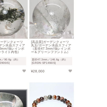
＜財運と健康＞
開運・金運・財運・ビジネスの成功・癒し
い財運）」を象徴し、真面目に働き築いて
は自営業や経営者、ビジネス成功の縁起物
ガーデンクォーツ
[高品質]ガーデンクォーツ
ーデン水晶スフィア
丸玉/ガーデン水晶スフィア
.3mm/強レインボ
（直径47.3mm/強レインボ
癒しと健康をもたらしてくれる効果
を持つ
ーライト内包）
ー＆グリーンファントム）
m／90.6g（約）
直径47.3mm／146.6g（約）
0906IS]
[GRDN-SP1466IS]
眺めていると、不思議と心が洗われるように
¥
28,000
られた状態ですので、基本的に水晶の扱い