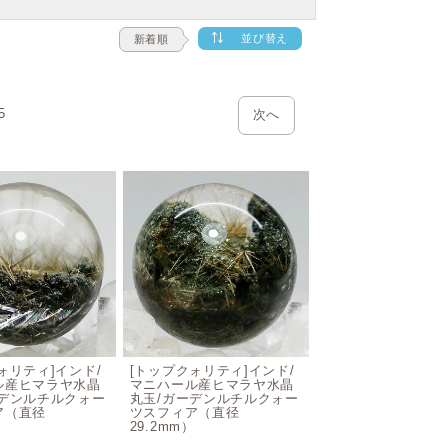
並び替え
新着順
5
次へ
ォリティ]インド/
[トップクォリティ]インド/
ル産ヒマラヤ水晶
マニハール産ヒマラヤ水晶
ーデンルチルクォー
丸玉/ガーデンルチルクォー
ア（直径
ツスフィア（直径
）
29.2mm）