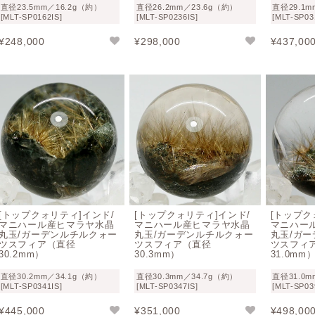
直径23.5mm／16.2g（約）
直径26.2mm／23.6g（約）
直径29.1m
ガーデンクォーツおすすめ商品
[MLT-SP0162IS]
[MLT-SP0236IS]
[MLT-SP03
¥
248,000
¥
298,000
¥
437,00
ガーデンクォーツの品質価値
人気で言えば、ホワイト系鉱物が内包されたホワイトガーデン
プは高値で取引される傾向にあります。
しかし、ガーデンクォーツに関して品質を問うことは大変難し
つけ難いものです。
[トップクォリティ]インド/
[トップクォリティ]インド/
[トップク
そこで、
“ガーデンクォーツで最も重要なのは水晶の透明度”
と
マニハール産ヒマラヤ水晶
マニハール産ヒマラヤ水晶
マニハー
丸玉/ガーデンルチルクォー
丸玉/ガーデンルチルクォー
丸玉/ガ
水晶の透明度が高ければ内包された鉱物の様子が明確にご覧い
ツスフィア（直径
ツスフィア（直径
ツスフィ
30.2mm）
30.3mm）
31.0mm
が高い水晶を選ぶことは重要です。
直径30.2mm／34.1g（約）
直径30.3mm／34.7g（約）
直径31.0m
その上で、お気に召したインクルージョンをご選択されると良
[MLT-SP0341IS]
[MLT-SP0347IS]
[MLT-SP03
¥
445,000
¥
351,000
¥
498,00