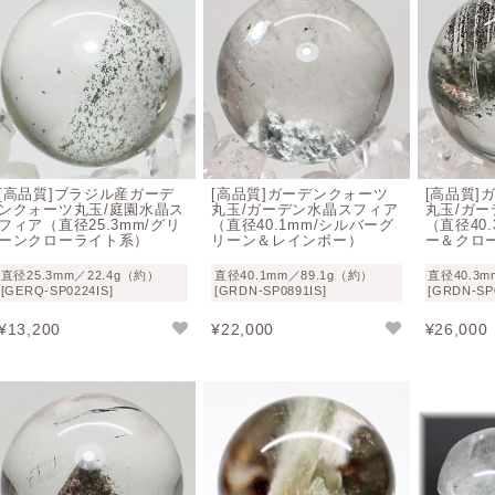
ガーデン水晶の意味合いやスピリチュアル効果
ガーデンクォーツの石言葉
： 事業発展・商売繁盛・健康運・
ガーデンクォーツ（庭園水晶）は
「正財運（ギャンブル性のな
きた人に幸運をもたらす石
と伝えられていることから、中国で
[高品質]ブラジル産ガーデ
[高品質]ガーデンクォーツ
[高品質]
として大切にされてきた水晶と伝えられています。
ンクォーツ丸玉/庭園水晶ス
丸玉/ガーデン水晶スフィア
丸玉/ガ
フィア（直径25.3mm/グリ
（直径40.1mm/シルバーグ
（直径40
また、外部から受けるマイナスエネルギーから持ち主を守り、
ーンクローライト系）
リーン＆レインボー）
ー＆クロ
とも云われています。
直径25.3mm／22.4g（約）
直径40.1mm／89.1g（約）
直径40.3m
[GERQ-SP0224IS]
[GRDN-SP0891IS]
[GRDN-SP
“庭園水晶” とも呼ばれるテラリウムのように幻想的な水晶を
¥
13,200
¥
22,000
¥
26,000
感じるのは案外自然なことなのかもしれません。
ガーデン水晶のお手入れと浄化方法
ガーデン水晶（ガーデンクォーツ）は基本的に水晶に閉じ込め
と同じとなります。