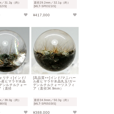
m／31.2g（約）
直径29.2mm／32.1g（約）
を見る
12IS]
[MLT-SP0321IS]
0
¥
417,000
クォーツや、ワンカラーで統一されたタイ
く、内包された鉱物は様々ですので優劣を
ォリティ]インド/
[高品質++]インド/マニハー
なります。
ル産ヒマラヤ水晶
ル産ヒマラヤ水晶丸玉/ガー
ーデンルチルクォー
デンルチルクォーツスフィ
ただけるようになりますので、より透明度
ア（直径
ア（直径34.9mm）
）
m／39.0g（約）
直径34.9mm／50.3g（約）
いでしょう。
90IS]
[MLT-SP0503IS]
0
¥
388,000