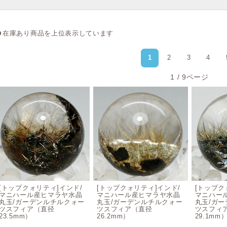
名称
ガーデンクォーツ、ガーデン水晶
英語名
Garden Quartz
在庫あり商品を上位表示しています
和名
庭園水晶（ていえんすいしょう）
1
2
3
4
モース硬度
7
1 / 9ページ
化学組成
Si02+混合物
比重
2.54～2.64
屈折率
1.54～1.55
光沢
ガラス光沢
結晶系
六方晶系
[トップクォリティ]インド/
[トップクォリティ]インド/
[トップク
マニハール産ヒマラヤ水晶
マニハール産ヒマラヤ水晶
マニハー
※内包水晶のため、基本的に水晶としての情報となります。
丸玉/ガーデンルチルクォー
丸玉/ガーデンルチルクォー
丸玉/ガ
ツスフィア（直径
ツスフィア（直径
ツスフィ
23.5mm）
26.2mm）
29.1mm