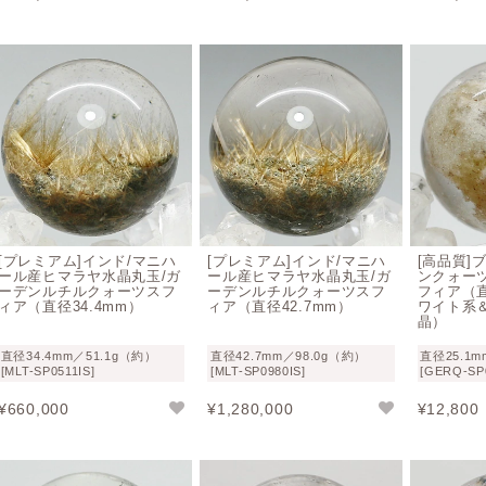
ガーデンクォーツで気づく “天然石の面白さ”
ガーデンクォーツは、天然鉱物の面白さと天然水晶の美しさを
す。
当店インフォニックで天然石を長年買い付けしているバイヤーも
ンクォーツ” と答えております。
何千何万年かけて透明な水晶の中に複数の鉱物が積み上げれ形
地を探索しているような気分
になります。
サンゴ礁のようなディテール、日本庭園のような苔、山頂を覆
[プレミアム]インド/マニハ
[プレミアム]インド/マニハ
[高品質]
ール産ヒマラヤ水晶丸玉/ガ
ール産ヒマラヤ水晶丸玉/ガ
ンクォー
見れば見るほど発見が尽きません。
ーデンルチルクォーツスフ
ーデンルチルクォーツスフ
フィア（直
ィア（直径34.4mm）
ィア（直径42.7mm）
ワイト系
どうぞご自身の目で庭園水晶の “お散歩” をご堪能くださいま
晶）
直径34.4mm／51.1g（約）
直径42.7mm／98.0g（約）
直径25.1m
[MLT-SP0511IS]
[MLT-SP0980IS]
[GERQ-SP
ガーデンクォーツおすすめ商品
¥
660,000
¥
1,280,000
¥
12,800