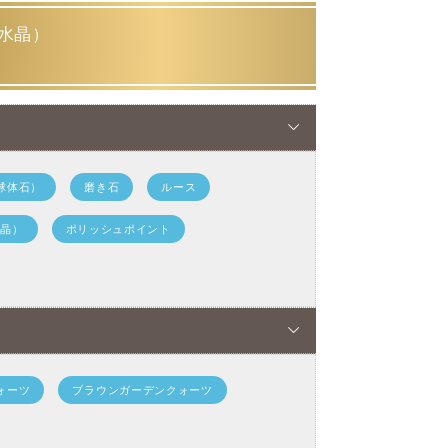
晶）
水晶）
流通の多い緑色のクローライトが内包され
水晶とはまったく異なるため世界中にファ
イト、リモナイト、クローライト、トレモ
ど様々な内包物が閉じ込められます。
球体石）
磨き石
ルース
鉱）やヘマタイト（赤鉄鉱）が要因とされ
群晶）
ポリッシュポイント
ライト（透閃石）が要因とされ、光沢のあ
りますので、
このガーデンクォーツに内包
であるとされています。
が掻き立てられます。
ォーツ
ブラウンガーデンクォーツ