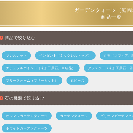
ガーデンクォーツとは（ガーデン水晶、庭園水
ガーデンクォーツ（庭園
商品一覧
ガーデンクォーツは、
和名で「庭園水晶」
と呼ばれたり、一般
た様子から
「苔入り水晶」
とも呼ばれており、見た目も通常の
ンがいます。
商品で絞り込む
ガーデンクォーツに混入する主な鉱物は、リモナイト、ヘマタ
ライト、マイカ、アンフィボール、ロイヒテンバージャイトな
ブレスレット
ペンダント（ネックレストップ）
丸玉（スフィア、
また、橙色や茶褐色に発色する鉱物は、主にリモナイト（褐鉄
ナチュラルポイント（未加工原石、単結晶）
クラスター（未加工原石、
ています。白色はロイヒテンバージャイト（白泥石）やトレモ
る鉱物はマイカや角閃石などとも...。
フリーフォーム（フリーカット）
丸ビーズ
しかし実のところ、結晶の数だけ内包される鉱物の内容は異な
されている明確な情報は鑑別機関に出したとしても特定は困難
石の種類で絞り込む
そんなところもインクルージョン水晶の深い魅力であり想像力
オレンジガーデンクォーツ
ガーデンクォーツ
グリーンガーデンク
ガーデンクォーツ鉱物概要
ホワイトガーデンクォーツ