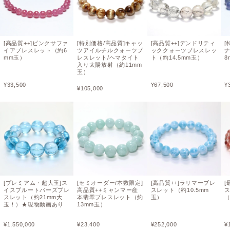
[高品質++]ピンクサファ
[特別価格/高品質]キャッ
[高品質++]デンドリティ
[
イアブレスレット（約6
ツアイルチルクォーツブ
ッククォーツブレスレッ
mm玉）
レスレット/ヘマタイト
ト（約14.5mm玉）
8
入り太陽放射（約11mm
玉）
¥
33,500
¥
67,500
¥
¥
105,000
[プレミアム・超大玉]ス
[セミオーダー/本数限定]
[高品質++]ラリマーブレ
[
イスブルートパーズブレ
高品質++ミャンマー産
スレット（約10.5mm
スレット（約21mm大
本翡翠ブレスレット（約
玉）
（
玉！）★現物動画あり
13mm玉）
¥
1,550,000
¥
23,400
¥
252,000
¥