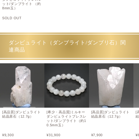
ット/ダンブライト （約
8mm玉）
SOLD OUT
ダンビュライト（ダンブライト/ダンブリ石）関
連商品
[高品質]ダンビュライト
[希少・高品質]ミルキー
[高品質]ダンビュライト
[
結晶原石（12.7g）
ダンビュライトブレスレ
結晶原石（12.7g）
結
ット/ダンブライト（約1
0.5mm玉）
¥
9,300
¥
31,900
¥
7,900
¥