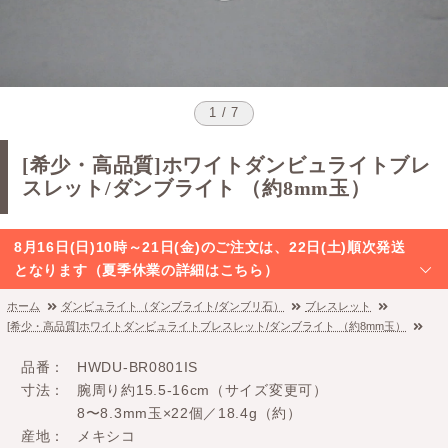
1 / 7
[希少・高品質]ホワイトダンビュライトブレ
スレット/ダンブライト （約8mm玉）
8月16日(日)10時～21日(金)のご注文は、22日(土)順次発送
となります（夏季休業の詳細はこちら）
ホーム
ダンビュライト（ダンブライト/ダンブリ石）
ブレスレット
[希少・高品質]ホワイトダンビュライトブレスレット/ダンブライト （約8mm玉）
品番
HWDU-BR0801IS
寸法
腕周り約15.5-16cm（サイズ変更可）
8〜8.3mm玉×22個／18.4g（約）
産地
メキシコ