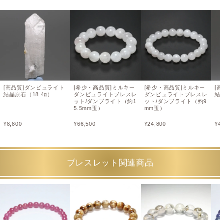
[高品質]ダンビュライト
[希少・高品質]ミルキー
[希少・高品質]ミルキー
[
結晶原石（18.4g）
ダンビュライトブレスレ
ダンビュライトブレスレ
結
ット/ダンブライト（約1
ット/ダンブライト（約9
5.5mm玉）
mm玉）
¥
8,800
¥
66,500
¥
24,800
¥
ブレスレット関連商品