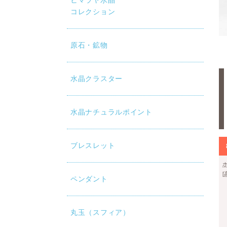
ヒマラヤ水晶
コレクション
mm玉×28個との大きさ比較です。
原石・鉱物
水晶クラスター
水晶ナチュラルポイント
ブレスレット
ペンダント
丸玉（スフィア）