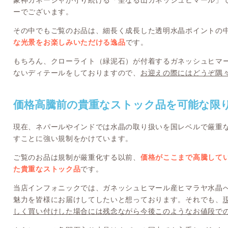
象神ガネーシャが守り続ける「聖なる山ガネッシュヒマール」
ーでございます。
その中でもご覧のお品は、細長く成長した透明水晶ポイントの
な光景をお楽しみいただける逸品
です。
もちろん、クローライト（緑泥石）が付着するガネッシュヒマ
ないディテールをしておりますので、
お迎えの際にはどうぞ隅
価格高騰前の貴重なストック品を可能な限
現在、ネパールやインドでは水晶の取り扱いを国レベルで厳重
すことに強い規制をかけています。
ご覧のお品は規制が厳重化する以前、
価格がここまで高騰して
た貴重なストック品
です。
当店インフォニックでは、ガネッシュヒマール産ヒマラヤ水晶
魅力を皆様にお届けしてしたいと想っております。それでも、
しく買い付けした場合には残念ながら今後このようなお値段で