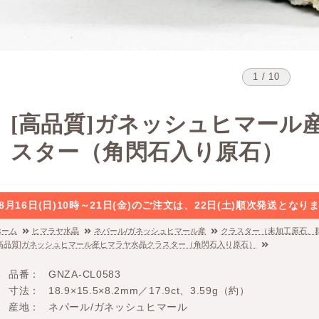
1 / 10
[高品質]ガネッシュヒマール
スター（角閃石入り原石）
8月16日(日)10時～21日(金)のご注文は、22日(土)順次発送と
ホーム
ヒマラヤ水晶
ネパール/ガネッシュヒマール産
クラスター（未加工原石、
[高品質]ガネッシュヒマール産ヒマラヤ水晶クラスター（角閃石入り原石）
品番
GNZA-CL0583
寸法
18.9×15.5×8.2mm／17.9ct、3.59g（約）
産地
ネパール/ガネッシュヒマール