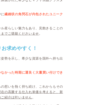
で採掘された希少なヒマラヤ水晶クラスタ
中に
繊維状の角閃石が内包されたユニーク
ール産らしい魅力もあり、見飽きることの
々までご堪能くださいませ
。
りお求めやすく！
な姿勢を示し、希少な資源を国外へ持ち出
いなかった時期に運良く大量買い付けでき
への想いを熱く持ち続け、これからもその
現在の高騰する仕入れ単価を考えると、新
のご紹介は叶いません
。