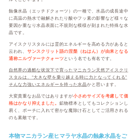
蝕像水晶（エッチドクォーツ）の一種で、水晶の成長途中
に高温の熱水で融解されたり酸やフッ素の影響など様々な
要因か重なり水晶表面に不規則な模様が刻まれた特殊な水
晶です。
アイスクリスタルには霊的エネルギーを高める力があると
云われ、
サンスクリット語の涅槃（ねはん）が由来となる
通称ニルヴァーナクォーツ
という名でも有名です。
自然界の過酷な状況下で育ったマニカラン天然アイスクリ
スタルは、“大きな壁を乗り越える時に力となってくれる”
そんな力強いエネルギーを持った水晶
かと思います。
大変貴重なお品ではありますが
小さめサイズを考慮して価
格はかなり抑えました。
鉱物標本としてもコレクションし
易く、ポーチに入れて密かな魔除け石としてご活用される
のも素敵です。
本物マニカラン産ヒマラヤ水晶の蝕象水晶をご