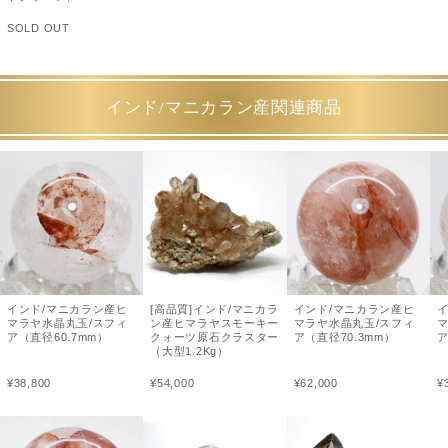
SOLD OUT
インド/マニカラン産関連商品
インド/マニカラン産ヒ
[高品質]インド/マニカラ
インド/マニカラン産ヒ
マラヤ水晶丸玉/スフィ
ン産ヒマラヤスモーキー
マラヤ水晶丸玉/スフィ
ア（直径60.7mm）
クォーツ原石クラスター
ア（直径70.3mm）
ア
（大型1.2Kg）
¥
38,800
¥
54,000
¥
62,000
¥