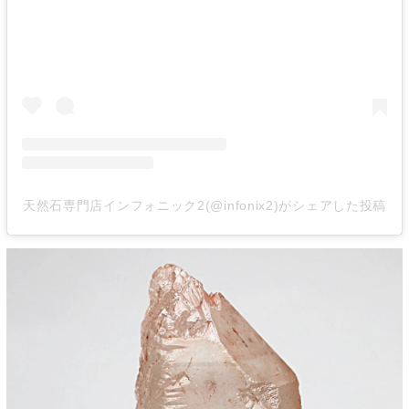
天然石専門店インフォニック2(@infonix2)がシェアした投稿