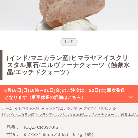
1 / 9
[インド/マニカラン産]ヒマラヤアイスクリ
スタル原石/ニルヴァーナクォーツ（蝕象水
晶/エッチドクォーツ）
8月16日(日)10時～21日(金)のご注文は、22日(土)順次発送
となります（夏季休業の詳細はこちら）
ホーム
ヒマラヤ水晶
インド/マニカラン産
アイスクリスタル
[インド/マニカラン産]ヒマラヤアイスクリスタル原石/ニルヴァーナクォーツ（蝕象水晶/
品番
ICQZ-CR8970IS
寸法
9.7×9×4.8mm／3.5ct、0.7g（約）