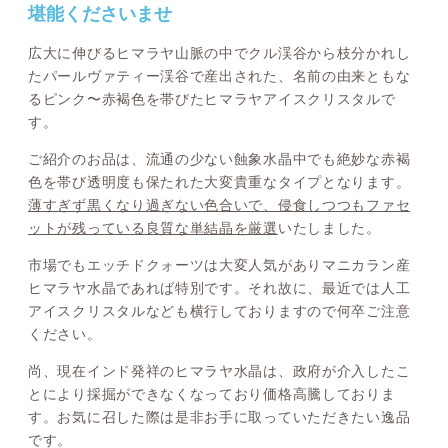
堪能くださいませ
広大に伸びるヒマラヤ山脈の中でクル渓谷から枝分かれし
たパールヴァティー渓谷で産出された、名前の由来ともな
るピンク〜赤褐色を帯びたヒマラヤアイスクリスタルで
す。
ご紹介のお品は、流通の少ない蝕象水晶中でも絶妙な赤褐
色を帯び透明度も保たれた大変貴重なタイプとなります。
薄すぎず黒くなり過ぎない色合いで、侵食しつつもファセ
ットが残っている良質な単結晶を厳選
いたしました。
市場でもエッチドクォーツは大変人気がありマニカラン産
ヒマラヤ水晶であれば特別です。それ故に、最近では人工
アイスクリスタルなども横行しておりますので何卒ご注意
ください。
尚、現在インド発祥のヒマラヤ水晶は、政府が介入したこ
とにより採掘ができなくなっており価格高騰しておりま
す。お気に召した際は是非お手に取っていただきたい逸品
です。