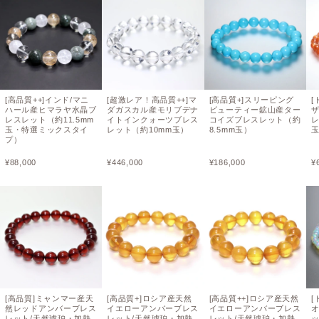
[高品質++]インド/マニ
[超激レア！高品質++]マ
[高品質+]スリーピング
[
ハール産ヒマラヤ水晶ブ
ダガスカル産モリブデナ
ビューティー鉱山産ター
レスレット（約11.5mm
イトインクォーツブレス
コイズブレスレット（約
レ
玉・特選ミックスタイ
レット（約10mm玉）
8.5mm玉）
プ）
¥
88,000
¥
446,000
¥
186,000
¥
[高品質]ミャンマー産天
[高品質+]ロシア産天然
[高品質++]ロシア産天然
[
然レッドアンバーブレス
イエローアンバーブレス
イエローアンバーブレス
レット/天然琥珀・加熱
レット/天然琥珀・加熱
レット/天然琥珀・加熱