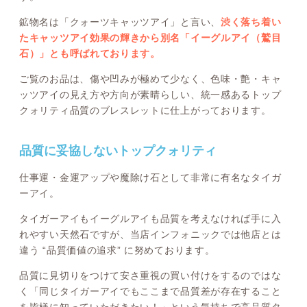
鉱物名は「クォーツキャッツアイ」と言い、
渋く落ち着い
たキャッツアイ効果の輝きから別名「イーグルアイ（鷲目
石）」とも呼ばれております。
ご覧のお品は、傷や凹みが極めて少なく、色味・艶・キャ
ッツアイの見え方や方向が素晴らしい、統一感あるトップ
クォリティ品質のブレスレットに仕上がっております。
品質に妥協しないトップクォリティ
仕事運・金運アップや魔除け石として非常に有名なタイガ
ーアイ。
タイガーアイもイーグルアイも品質を考えなければ手に入
れやすい天然石ですが、当店インフォニックでは他店とは
違う “品質価値の追求” に努めております。
品質に見切りをつけて安さ重視の買い付けをするのではな
く「同じタイガーアイでもここまで品質差が存在すること
を皆様に知っていただきたい！」という気持ちで高品質タ