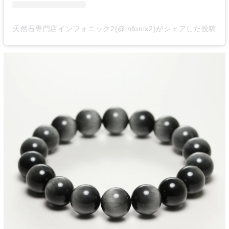
天然石専門店インフォニック2(@infonix2)がシェアした投稿