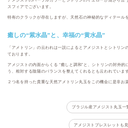
アメジストのパープルカラーとシトリンのイエローが混ざり合
スフィアでございます。
特有のクラックが存在しますが、天然石の神秘的なディテール
癒しの“紫水晶”と、幸福の“黄水晶”
「アメトリン」の云われは一説によるとアメジストとシトリン
ております。
アメジストの内面からくる “癒しと調和”と、シトリンの対外的に
う、相対する陰陽のバランスを整えてくれるとも云われていま
２つ名を持った貴重な天然アメトリン丸玉をこの機会に是非お
ブラジル産アメジスト丸玉一
アメジストブレスレットも