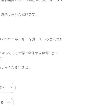
う透明度高いブラジル産高品質アメトリン
をお楽しみいただけます。
の２つのエネルギーを持っていると云われ
やってくる幸福 “金運や成功運” とい
す。
楽しみくださいませ。
覧へ
見る