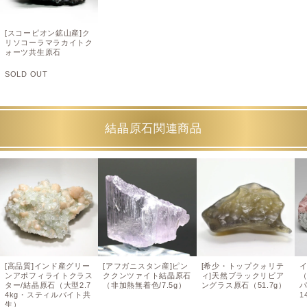
[スコーピオン鉱山産]ク
リソコーラマラカイトク
ォーツ共生原石
SOLD OUT
結晶原石関連商品
[高品質]インド産グリー
[アフガニスタン産]ピン
[希少・トップクォリテ
ンアポフィライトクラス
ククンツァイト結晶原石
ィ]天然ブラックリビア
ター/結晶原石（大型2.7
（非加熱無着色/7.5g）
ングラス原石（51.7g）
4kg・スティルバイト共
1
生）