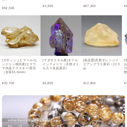
¥
3,300
¥
67,300
¥
¥
82,500
[ガネッシュヒマール/ヒ
[マダガスカル産]オイル
[高品質]天然オレンジリ
[
ンドゥン地区産]ヒマラ
インクォーツ（天然オイ
ビアングラス原石（21.3
ヤ水晶クラスター/原石
ル入り水晶原石）
g）
（全長81.6mm）
¥
20,700
¥
6,800
¥
12,800
¥