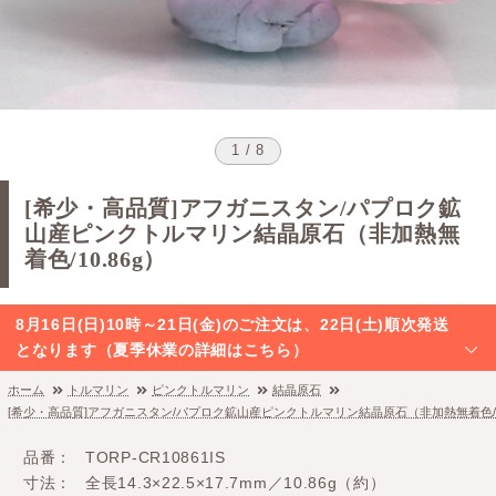
1 / 8
[希少・高品質]アフガニスタン/パプロク鉱
山産ピンクトルマリン結晶原石（非加熱無
着色/10.86g）
8月16日(日)10時～21日(金)のご注文は、22日(土)順次発送
となります（夏季休業の詳細はこちら）
ホーム
トルマリン
ピンクトルマリン
結晶原石
[希少・高品質]アフガニスタン/パプロク鉱山産ピンクトルマリン結晶原石（非加熱無着色/10
品番
TORP-CR10861IS
寸法
全長14.3×22.5×17.7mm／10.86g（約）