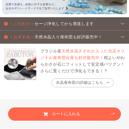
＜こだわり＞
セージ浄化してから発送します
＜おすすめ＞
天然水晶入り座布団も好評販売中！
ブラジル産
天然水晶さざれが入った当店オリ
ジナル座布団台座も好評販売中！
程よいやわ
らかさが石にフィットして安定感バツグン！
さらに置くだけで浄化もできる！？
水晶座布団の詳細はこちら
カートに入れる