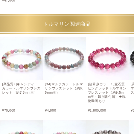
¥
47,800
トルマリン関連商品
[高品質+]キャンディー
[3A]マルチカラートルマ
[超希少カラー！]宝石質
[
カラートルマリンブレス
リンブレスレット（約6.
ピンクレッドトルマリン
レット（約7.5mm玉）
5mm玉）
ブレスレット（約9.5m
ス
m玉・鑑別書付属）★現
物動画あり
¥
70,000
¥
4,800
¥
1,800,000
¥