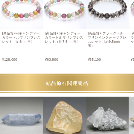
[高品質++]キャンディー
[高品質+]キャンディー
[高品質+]ブラックトル
[
カラートルマリンブレス
カラートルマリンブレス
マリンインクォーツブレ
レット（約8mm玉）
レット（約7.5mm玉）
スレット（約9.5mm
ッ
玉）
¥
128,000
¥
63,800
¥
35,100
¥
結晶原石関連商品