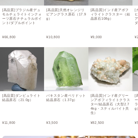
[高品質]ブラジル産デュ
[高品質]天然オレンジリ
[高品質]インド産アポフ
[
モルチェライトインクォ
ビアングラス原石（17.9
ィライトクラスター（結
ーツ原石ナチュラルポイ
g）
晶原石108g）
ント/ダブルポイント
¥
66,800
¥
10,800
¥
9,000
¥
[高品質]ダンビュライト
パキスタン産ペリドット
[高品質]インド産グリー
[
結晶原石（21.0g）
結晶原石（1.37g）
ンアポフィライトクラス
ター/結晶原石（大型2.7
ラ
4kg・スティルバイト共
g
生）
¥
11,800
¥
3,500
¥
82,500
¥