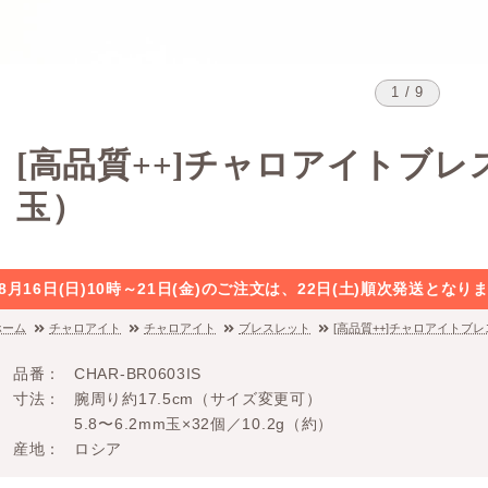
1 / 9
[高品質++]チャロアイトブレ
玉）
8月16日(日)10時～21日(金)のご注文は、22日(土)順次発送と
ホーム
チャロアイト
チャロアイト
ブレスレット
[高品質++]チャロアイトブ
品番
CHAR-BR0603IS
寸法
腕周り約17.5cm（サイズ変更可）
5.8〜6.2mm玉×32個／10.2g（約）
産地
ロシア