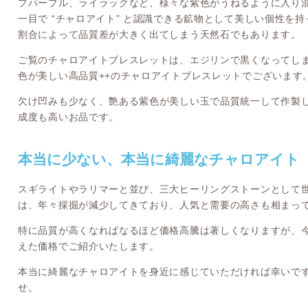
プパープル、ライラックなど、様々な紫色がうねるように入り
一目で “チャロアイト” と認識できる鉱物として美しい個性を
割合によって品質差が大きく出てしまう天然石でもあります。
ご覧のチャロアイトブレスレットは、エジリンで黒くなってし
色が美しい高品質++のチャロアイトブレスレットでございます
欠け凹みも少なく、艶ある紫色が美しい玉で品質統一して作製
成度も高いお品です。
本当に少ない、本当に綺麗なチャロアイト
スギライトやラリマーと並び、三大ヒーリングストーンとして
は、年々採掘が減少してきており、人気と需要の高さも相まっ
特に品質が高くなればなるほど価格高騰は著しくなりますが、
えた価格でご紹介いたします。
本当に綺麗なチャロアイトを身近に感じていただければ幸いで
せ。