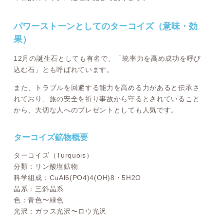
パワーストーンとしてのターコイズ（意味・効
果）
12月の誕生石としても有名で、「統率力を高め成功を呼び
込む石」とも呼ばれています。
また、トラブルを回避する能力を高める力があると伝承さ
れており、旅の安全を祈り事故から守るとされていること
から、大切な人へのプレゼントとしても人気です。
ターコイズ鉱物概要
ターコイズ（Turquois）
分類：リン酸塩鉱物
科学組成：CuAl6(PO4)4(OH)8・5H2O
晶系：三斜晶系
色：青色〜緑色
光沢：ガラス光沢〜ロウ光沢