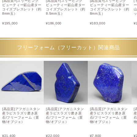
[高品質+]スリーピング
[高品質+]スリーピング
[高品質+]スリーピング
[
ビューティー鉱山産ター
ビューティー鉱山産ター
ビューティー鉱山産ター
コイズブレスレット（約
コイズブレスレット（約
コイズブレスレット（約
8mm玉）
8.5mm玉）
8mm玉）
ッ
¥
195,000
¥
186,000
¥
183,000
¥
フリーフォーム（フリーカット）関連商品
[高品質]アフガニスタン
[高品質]アフガニスタン
[高品質]アフガニスタン
[
産ラピスラズリ磨き原
産ラピスラズリ磨き原
産ラピスラズリ磨き原
石/フリーフォーム（置
石/フリーフォーム（置
石/フリーフォーム（置
物/オブジェ）
物/オブジェ）
物/オブジェ）
物
¥
21,400
¥
22,000
¥
7,800
¥