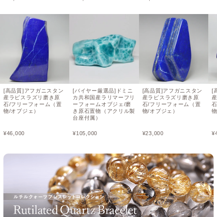
[高品質]アフガニスタン
[バイヤー厳選品]ドミニ
[高品質]アフガニスタン
[
産ラピスラズリ磨き原
カ共和国産ラリマーフリ
産ラピスラズリ磨き原
石/フリーフォーム（置
ーフォームオブジェ/磨
石/フリーフォーム（置
物/オブジェ）
き原石置物（アクリル製
物/オブジェ）
物
台座付属）
¥
46,000
¥
105,000
¥
23,000
¥