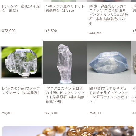
[ミャンマー産]ヒスイ原
パキスタン産ペリドット
[希少・高品質]アフガニ
[
石（翡翠）
結晶原石（1.39g）
スタン/パプロク鉱山産
結
ピンクトルマリン結晶原
石（非加熱無着色/6.71
g）
¥
72,000
¥
3,500
¥
¥
33,600
[パキスタン産]ファーデ
[アフガニスタン産]ほん
[高品質]ブラジル産デュ
ンクォーツ（結晶原石）
のり淡いピンククンツァ
モルチェライトインクォ
イト結晶原石（非加熱無
ーツ原石ナチュラルポイ
着色/5.4g）
ント
1
¥
6,800
¥
2,800
¥
58,000
¥