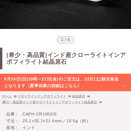
1 / 6
[希少・高品質]インド産クローライトインア
ポフィライト結晶原石
8月16日(日)10時～21日(金)のご注文は、22日(土)順次発送
となります（夏季休業の詳細はこちら）
ホーム
クローライトインアポフィライト
結晶原石
[希少・高品質]インド産クローライトインアポフィライト結晶原石
品番
CAPH-CR1050IS
寸法
25.1×35.2×21.6mm／10.5g（約）
産地
インド