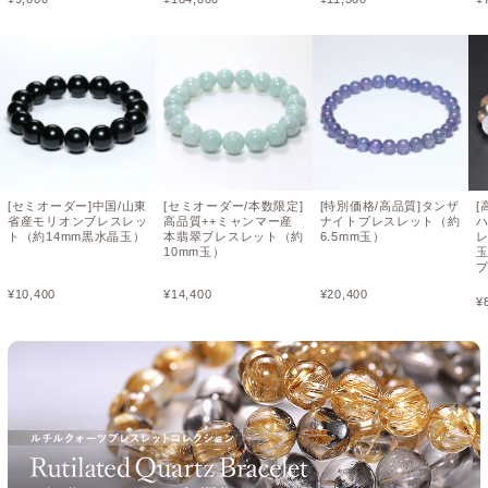
[セミオーダー]中国/山東
[セミオーダー/本数限定]
[特別価格/高品質]タンザ
[
省産モリオンブレスレッ
高品質++ミャンマー産
ナイトブレスレット（約
ト（約14mm黒水晶玉）
本翡翠ブレスレット（約
6.5mm玉）
レ
10mm玉）
¥
10,400
¥
14,400
¥
20,400
¥