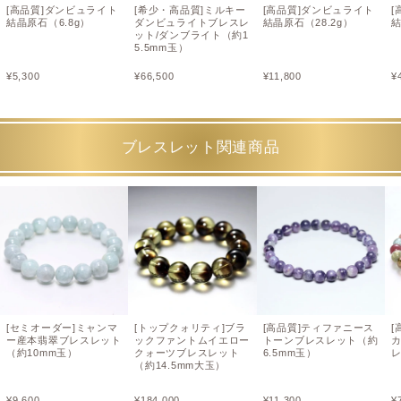
[高品質]ダンビュライト
[希少・高品質]ミルキー
[高品質]ダンビュライト
[
結晶原石（6.8g）
ダンビュライトブレスレ
結晶原石（28.2g）
結
ット/ダンブライト（約1
5.5mm玉）
¥
5,300
¥
66,500
¥
11,800
¥
ブレスレット関連商品
[セミオーダー]ミャンマ
[トップクォリティ]ブラ
[高品質]ティファニース
[
ー産本翡翠ブレスレット
ックファントムイエロー
トーンブレスレット（約
（約10mm玉）
クォーツブレスレット
6.5mm玉）
レ
（約14.5mm大玉）
¥
9,600
¥
184,000
¥
11,300
¥