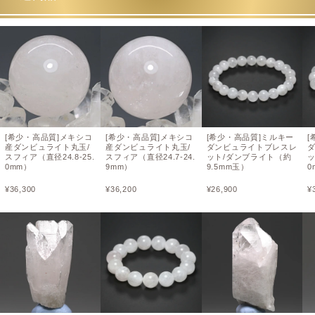
[希少・高品質]メキシコ
[希少・高品質]メキシコ
[希少・高品質]ミルキー
[
産ダンビュライト丸玉/
産ダンビュライト丸玉/
ダンビュライトブレスレ
スフィア（直径24.8-25.
スフィア（直径24.7-24.
ット/ダンブライト（約
ッ
0mm）
9mm）
9.5mm玉）
0
¥
36,300
¥
36,200
¥
26,900
¥