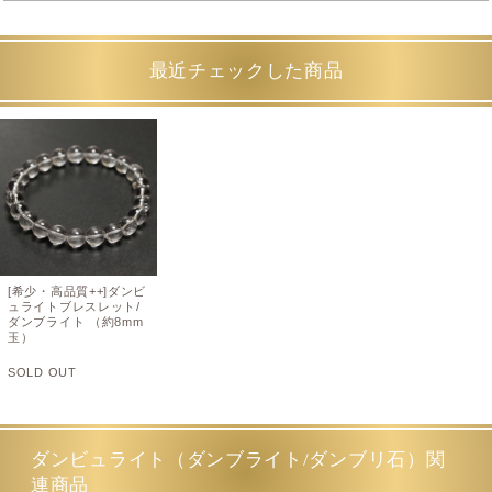
最近チェックした商品
[希少・高品質++]ダンビ
ュライトブレスレット/
ダンブライト （約8mm
玉）
SOLD OUT
ダンビュライト（ダンブライト/ダンブリ石）関
連商品