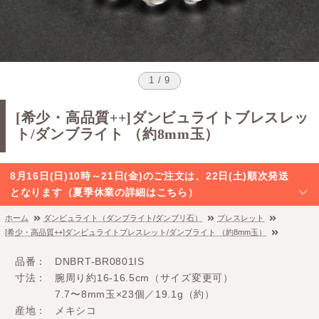
1 / 9
[希少・高品質++]ダンビュライトブレスレッ
ト/ダンブライト （約8mm玉）
8月16日(日)10時～21日(金)のご注文は、22日(土)順次発送
となります（夏季休業の詳細はこちら）
ホーム
ダンビュライト（ダンブライト/ダンブリ石）
ブレスレット
[希少・高品質++]ダンビュライトブレスレット/ダンブライト （約8mm玉）
品番
DNBRT-BR0801IS
寸法
腕周り約16-16.5cm（サイズ変更可）
7.7〜8mm玉×23個／19.1g（約）
産地
メキシコ