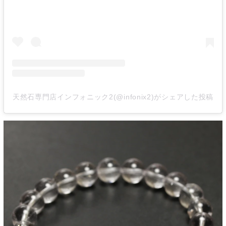
天然石専門店インフォニック2(@infonix2)がシェアした投稿