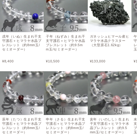
戌年（いぬ）生まれ干支
子年（ねずみ）生まれ干
ガネッシュヒマール産ヒ
守護石＋ヒマラヤ水晶ブ
支守護石＋ヒマラヤ水晶
マラヤ水晶クラスター
レスレット（約8mm玉/
ブレスレット（約9.5m
（大型原石1.62kg）
レ
セミオーダー）
m玉/セミオーダー）
玉
¥
8,400
¥
10,500
¥
133,000
¥
辰年（たつ）生まれ干支
申年（さる）生まれ干支
亥年（いのしし）生まれ
守護石＋ヒマラヤ水晶ブ
守護石＋ヒマラヤ水晶ブ
干支守護石＋ヒマラヤ水
レスレット（約8mm玉/
レスレット（約8mm玉/
晶ブレスレット（約9.5
ブ
セミオーダー）
セミオーダー）
mm玉/セミオーダー）
玉