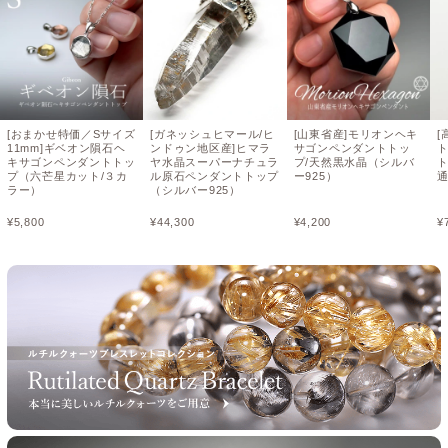
[おまかせ特価／Sサイズ
[ガネッシュヒマール/ヒ
[山東省産]モリオンヘキ
[
11mm]ギベオン隕石ヘ
ンドゥン地区産]ヒマラ
サゴンペンダントトッ
キサゴンペンダントトッ
ヤ水晶スーパーナチュラ
プ/天然黒水晶（シルバ
ト
プ（六芒星カット/３カ
ル原石ペンダントトップ
ー925）
ラー）
（シルバー925）
¥
5,800
¥
44,300
¥
4,200
¥