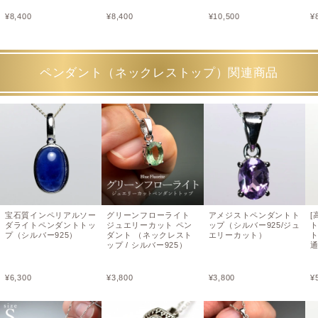
¥
8,400
¥
8,400
¥
10,500
¥
ペンダント（ネックレストップ）関連商品
宝石質インペリアルソー
グリーンフローライト
アメジストペンダントト
[
ダライトペンダントトッ
ジュエリーカット ペン
ップ（シルバー925/ジュ
プ（シルバー925）
ダント （ネックレスト
エリーカット）
ト
ップ / シルバー925）
¥
6,300
¥
3,800
¥
3,800
¥