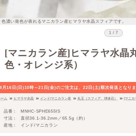
色濃い発色が表れるマニカラン産ヒマラヤ水晶スフィアです。
1 / 7
[マニカラン産]ヒマラヤ水晶
色・オレンジ系）
8月16日(日)10時～21日(金)のご注文は、22日(土)順次発送と
ホーム
ヒマラヤ水晶
インド/マニカラン産
丸玉（スフィア、球体石）
[マニ
品番
MNHC-SPHE655IS
寸法
直径36.1-36.2mm／65.5g（約）
産地
インド/マニカラン