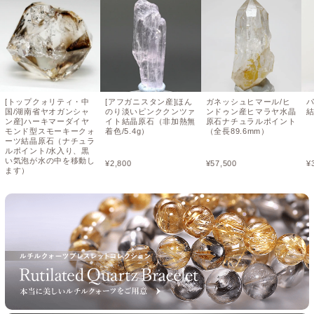
[トップクォリティ・中
[アフガニスタン産]ほん
ガネッシュヒマール/ヒ
国/湖南省ヤオガンシャ
のり淡いピンククンツァ
ンドゥン産ヒマラヤ水晶
結
ン産]ハーキマーダイヤ
イト結晶原石（非加熱無
原石ナチュラルポイント
モンド型スモーキークォ
着色/5.4g）
（全長89.6mm）
ーツ結晶原石（ナチュラ
ルポイント/水入り、黒
い気泡が水の中を移動し
¥
2,800
¥
57,500
¥
ます）
¥
60,000