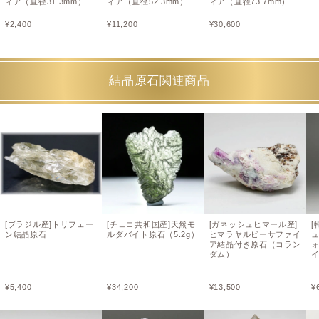
ィア（直径31.3mm）
ィア（直径52.3mm）
ィア（直径73.7mm）
¥
2,400
¥
11,200
¥
30,600
結晶原石関連商品
[ブラジル産]トリフェー
[チェコ共和国産]天然モ
[ガネッシュヒマール産]
[
ン結晶原石
ルダバイト原石（5.2g）
ヒマラヤルビーサファイ
ア結晶付き原石（コラン
ダム）
¥
5,400
¥
34,200
¥
13,500
¥