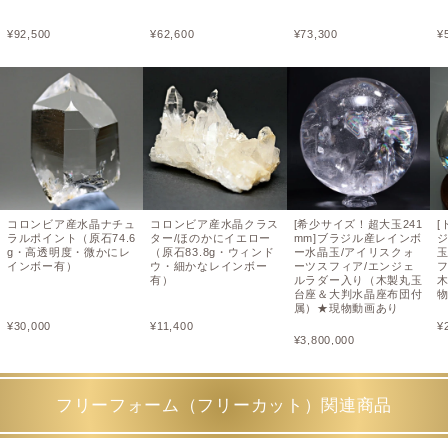
¥
92,500
¥
62,600
¥
73,300
¥
コロンビア産水晶ナチュ
コロンビア産水晶クラス
[希少サイズ！超大玉241
[
ラルポイント（原石74.6
ター/ほのかにイエロー
mm]ブラジル産レインボ
g・高透明度・微かにレ
（原石83.8g・ウィンド
ー水晶玉/アイリスクォ
インボー有）
ウ・細かなレインボー
ーツスフィア/エンジェ
フ
有）
ルラダー入り（木製丸玉
台座＆大判水晶座布団付
属）★現物動画あり
¥
30,000
¥
11,400
¥
¥
3,800,000
フリーフォーム（フリーカット）関連商品