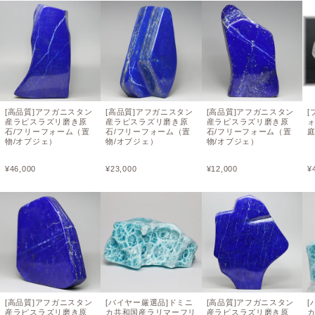
[高品質]アフガニスタン
[高品質]アフガニスタン
[高品質]アフガニスタン
[
産ラピスラズリ磨き原
産ラピスラズリ磨き原
産ラピスラズリ磨き原
石/フリーフォーム（置
石/フリーフォーム（置
石/フリーフォーム（置
物/オブジェ）
物/オブジェ）
物/オブジェ）
¥
46,000
¥
23,000
¥
12,000
¥
[高品質]アフガニスタン
[バイヤー厳選品]ドミニ
[高品質]アフガニスタン
[
産ラピスラズリ磨き原
カ共和国産ラリマーフリ
産ラピスラズリ磨き原