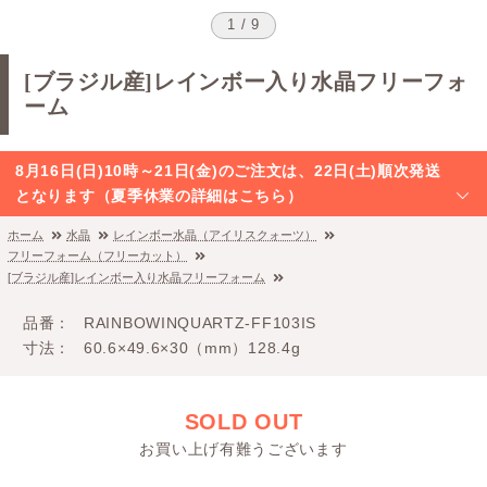
1 / 9
[ブラジル産]レインボー入り水晶フリーフォ
ーム
8月16日(日)10時～21日(金)のご注文は、22日(土)順次発送
となります（夏季休業の詳細はこちら）
ホーム
水晶
レインボー水晶（アイリスクォーツ）
フリーフォーム（フリーカット）
[ブラジル産]レインボー入り水晶フリーフォーム
品番
RAINBOWINQUARTZ-FF103IS
寸法
60.6×49.6×30（mm）128.4g
SOLD OUT
お買い上げ有難うございます