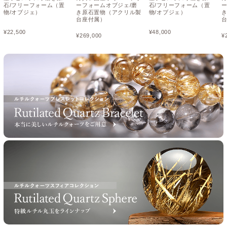
石/フリーフォーム（置
ーフォームオブジェ/磨
石/フリーフォーム（置
物/オブジェ）
き原石置物（アクリル製
物/オブジェ）
台座付属）
¥
22,500
¥
48,000
¥
269,000
¥