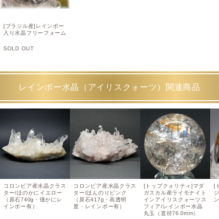
[ブラジル産]レインボー
入り水晶フリーフォーム
SOLD OUT
レインボー水晶（アイリスクォーツ）関連商品
コロンビア産水晶クラス
コロンビア産水晶クラス
[トップクォリティ]マダ
[
ター/ほのかにイエロー
ター/ほんのりピンク
ガスカル産ライモナイト
（原石740g・僅かにレ
（原石417g・高透明
インアイリスクォーツス
インボー有）
度・レインボー有）
フィア/レインボー水晶
丸玉（直径76.0mm）