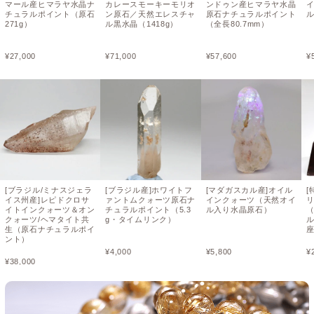
マール産ヒマラヤ水晶ナ
カレースモーキーモリオ
ンドゥン産ヒマラヤ水晶
チュラルポイント（原石
ン原石／天然エレスチャ
原石ナチュラルポイント
271g）
ル黒水晶（1418g）
（全長80.7mm）
¥
27,000
¥
71,000
¥
57,600
¥
[ブラジル/ミナスジェラ
[ブラジル産]ホワイトフ
[マダガスカル産]オイル
[
イス州産]レピドクロサ
ァントムクォーツ原石ナ
インクォーツ（天然オイ
イトインクォーツ＆オン
チュラルポイント（5.3
ル入り水晶原石）
（
クォーツ/ヘマタイト共
g・タイムリンク）
生（原石ナチュラルポイ
ント）
¥
4,000
¥
5,800
¥
¥
38,000