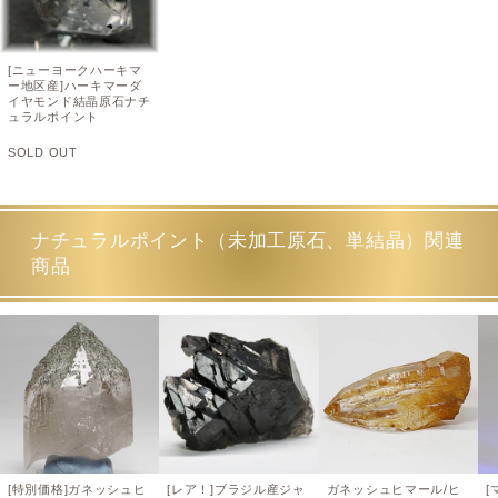
[ニューヨークハーキマ
ー地区産]ハーキマーダ
イヤモンド結晶原石ナチ
ュラルポイント
SOLD OUT
ナチュラルポイント（未加工原石、単結晶）関連
商品
[特別価格]ガネッシュヒ
[レア！]ブラジル産ジャ
ガネッシュヒマール/ヒ
[