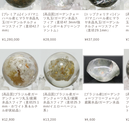
[プレミアム]インド/マニ
[高品質]ガーデンクォー
[トップクォリティ]イン
[
ハール産ヒマラヤ水晶丸
ツ丸玉/ガーデン水晶ス
ド/マニハール産ヒマラ
玉/ガーデンルチルクォ
フィア（直径47.3mm/強
ヤ水晶丸玉/ガーデンル
ーツスフィア（直径42.7
レインボー＆グリーンフ
チルクォーツスフィア
ー
mm）
ァントム）
（直径29.1mm）
m
¥
1,280,000
¥
28,000
¥
437,000
¥
[高品質]ブラジル産ガー
[高品質]ブラジル産ガー
[ブラジル産]ガーデンク
[
デンクォーツ丸玉/庭園
デンクォーツ丸玉/庭園
ォーツフリーフォーム/
水晶スフィア（直径25.1
水晶スフィア（直径25.3
庭園水晶/ガーデン水晶
フ
mm・ホワイト系＆ルチ
mm/イエローベージュ
ル針状結晶）
系）
¥
12,800
¥
13,200
¥
4,600
¥