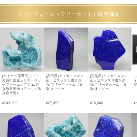
フリーフォーム（フリーカット）関連商品
[バイヤー厳選品]ドミニ
[高品質]アフガニスタン
[高品質]アフガニスタン
[
カ共和国産ラリマーフリ
産ラピスラズリ磨き原
産ラピスラズリ磨き原
ーフォームオブジェ/磨
石/フリーフォーム（置
石/フリーフォーム（置
き原石置物（アクリル製
物/オブジェ）
物/オブジェ）
台座付属）
¥
234,000
¥
27,800
¥
48,000
¥