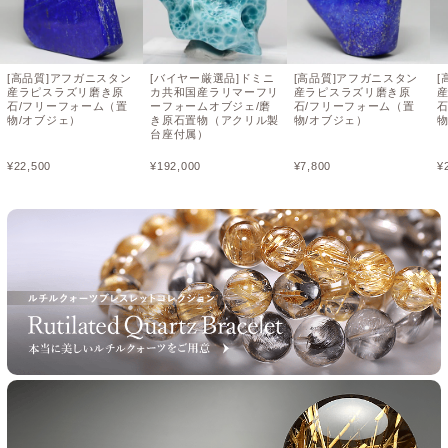
[高品質]アフガニスタン
[バイヤー厳選品]ドミニ
[高品質]アフガニスタン
[
産ラピスラズリ磨き原
カ共和国産ラリマーフリ
産ラピスラズリ磨き原
石/フリーフォーム（置
ーフォームオブジェ/磨
石/フリーフォーム（置
物/オブジェ）
き原石置物（アクリル製
物/オブジェ）
物
台座付属）
¥
22,500
¥
192,000
¥
7,800
¥