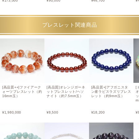
¥
173,000
¥
90,000
¥
46,700
¥
ブレスレット関連商品
[高品質++]ファイアーク
[高品質]オレンジガーネ
[高品質+]アフガニスタ
[
ォーツブレスレット（約
ットブレスレット/ヘソ
ン産ラピスラズリブレス
16mm玉）
ナイト（約7.5mm玉）
レット（約9mm玉）
m
¥
1,980,000
¥
8,500
¥
18,200
¥