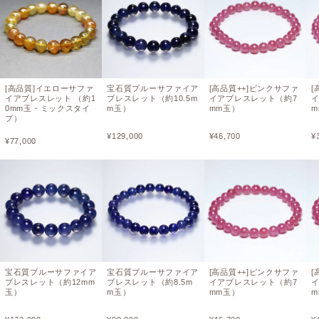
[高品質]イエローサファ
宝石質ブルーサファイア
[高品質++]ピンクサファ
[
イアブレスレット （約1
ブレスレット（約10.5m
イアブレスレット（約7
0mm玉・ミックスタイ
m玉）
mm玉）
m
プ）
¥
129,000
¥
46,700
¥
¥
77,000
宝石質ブルーサファイア
宝石質ブルーサファイア
[高品質++]ピンクサファ
[
ブレスレット（約12mm
ブレスレット（約8.5m
イアブレスレット（約7
玉）
m玉）
mm玉）
m