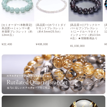
[セミオーダー/本数限定]
[高品質++]ホワイトダイ
[高品質++]ブラックスー
[
高品質++ミャンマー産
ヤモンドブレスレット
パーセブンブレスレッ
本翡翠ブレスレット（約
（約4.5mm/25.5ct）
ト/ニードルヘマタイト
1
12mm玉）
インクォーツ（約13.5m
m玉）★現物動画あり
¥
22,400
¥
408,000
¥
¥
1,030,000