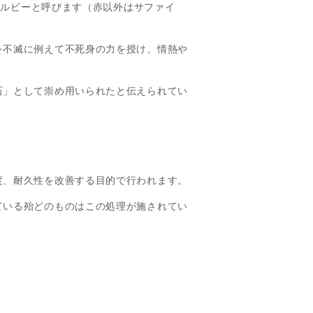
のをルビーと呼びます（赤以外はサファイ
を不滅に例えて不死身の力を授け、情熱や
石」として崇め用いられたと伝えられてい
度、耐久性を改善する目的で行われます。
ている殆どのものはこの処理が施されてい