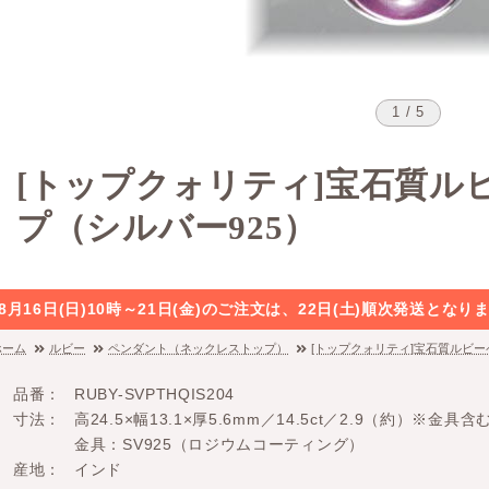
1 / 5
[トップクォリティ]宝石質ル
プ（シルバー925）
8月16日(日)10時～21日(金)のご注文は、22日(土)順次発送と
ホーム
ルビー
ペンダント（ネックレストップ）
[トップクォリティ]宝石質ルビー
品番
RUBY-SVPTHQIS204
寸法
高24.5×幅13.1×厚5.6mm／14.5ct／2.9（約）※金具含
金具：SV925（ロジウムコーティング）
産地
インド