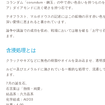
コランダム「corundum・鋼玉」の中で赤い色合いを持つも
ア）ダイアモンドに次ぐ硬さを持つ石です。
テオフラスト、マルボドウスの記述にはこの鉱物の示す赤い色
深い愛情に恵まれると書かれています。
論争や議論での成功を収め、戦場においては敵を破る「お守り
ます。
含浸処理とは
クラックやキズなどに無色の樹脂やオイルを染み込ませ、透明
ルビー及びエメラルドに施されている一般的な処理で、流通し
ます。
7月の誕生石。
石言葉は「熱情・純愛」
結晶系：六方晶系
化学組成：Al2O3
比重：4.00