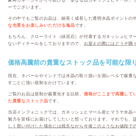
象神ガネーシャが守り続ける「聖なる山ガネッシュヒマール」
ーでございます。
その中でもご覧のお品は、細長く成長した透明水晶ポイントの
な光景をお楽しみいただける逸品
です。
もちろん、クローライト（緑泥石）が付着するガネッシュヒマ
ないディテールをしておりますので、
お迎えの際にはどうぞ隅
価格高騰前の貴重なストック品を可能な限
現在、ネパールやインドでは水晶の取り扱いを国レベルで厳重
すことに強い規制をかけています。
ご覧のお品は規制が厳重化する以前、
価格がここまで高騰して
た貴重なストック品
です。
当店インフォニックでは、ガネッシュヒマール産ヒマラヤ水晶
魅力を皆様にお届けしてしたいと想っております。それでも、
しく買い付けした場合には残念ながら今後このようなお値段で