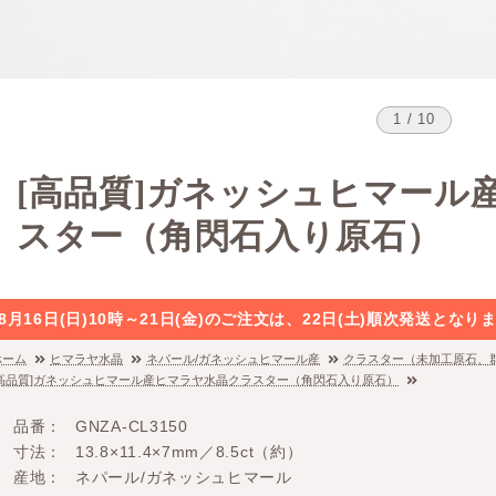
1 / 10
[高品質]ガネッシュヒマール
スター（角閃石入り原石）
8月16日(日)10時～21日(金)のご注文は、22日(土)順次発送と
ホーム
ヒマラヤ水晶
ネパール/ガネッシュヒマール産
クラスター（未加工原石、
[高品質]ガネッシュヒマール産ヒマラヤ水晶クラスター（角閃石入り原石）
品番
GNZA-CL3150
寸法
13.8×11.4×7mm／8.5ct（約）
産地
ネパール/ガネッシュヒマール