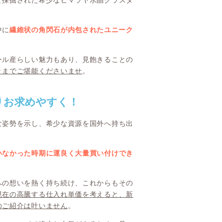
で採掘された希少なヒマラヤ水晶クラスタ
中に
繊維状の角閃石が内包されたユニーク
ール産らしい魅力もあり、見飽きることの
々までご堪能くださいませ
。
りお求めやすく！
な姿勢を示し、希少な資源を国外へ持ち出
いなかった時期に運良く大量買い付けでき
への想いを熱く持ち続け、これからもその
現在の高騰する仕入れ単価を考えると、新
のご紹介は叶いません
。