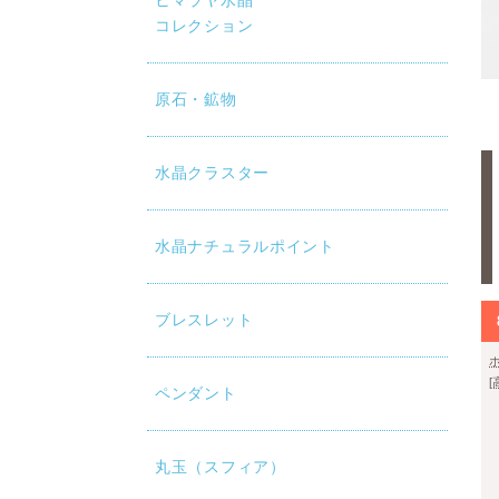
ヒマラヤ水晶
コレクション
mm玉×28個との大きさ比較です。
原石・鉱物
水晶クラスター
水晶ナチュラルポイント
ブレスレット
ペンダント
丸玉（スフィア）