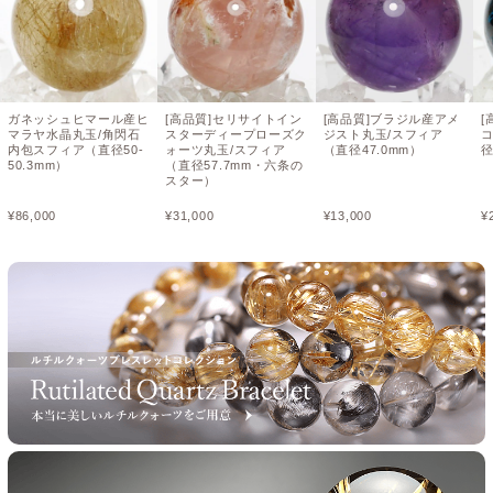
ガネッシュヒマール産ヒ
[高品質]セリサイトイン
[高品質]ブラジル産アメ
[
マラヤ水晶丸玉/角閃石
スターディープローズク
ジスト丸玉/スフィア
内包スフィア（直径50-
ォーツ丸玉/スフィア
（直径47.0mm）
径
50.3mm）
（直径57.7mm・六条の
スター）
¥
86,000
¥
31,000
¥
13,000
¥