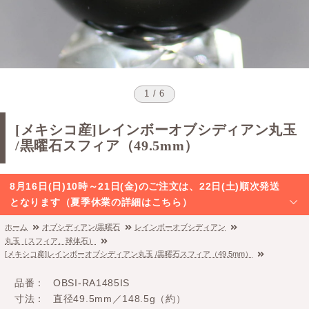
1 / 6
[メキシコ産]レインボーオブシディアン丸玉
/黒曜石スフィア（49.5mm）
8月16日(日)10時～21日(金)のご注文は、22日(土)順次発送
となります（夏季休業の詳細はこちら）
ホーム
オブシディアン/黒曜石
レインボーオブシディアン
丸玉（スフィア、球体石）
[メキシコ産]レインボーオブシディアン丸玉 /黒曜石スフィア（49.5mm）
品番
OBSI-RA1485IS
寸法
直径49.5mm／148.5g（約）