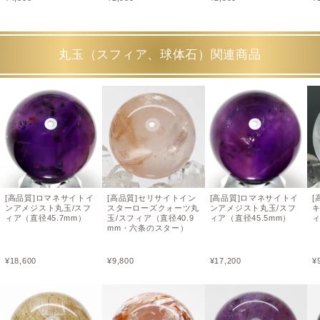
丸玉（スフィア、球体石）関連商品
[高品質]ロマネサイトイ
[高品質]セリサイトイン
[高品質]ロマネサイトイ
[
ンアメジスト丸玉/スフ
スターローズクォーツ丸
ンアメジスト丸玉/スフ
ィア（直径45.7mm）
玉/スフィア（直径40.9
ィア（直径45.5mm）
ィ
mm・六条のスター）
¥
18,600
¥
9,800
¥
17,200
¥