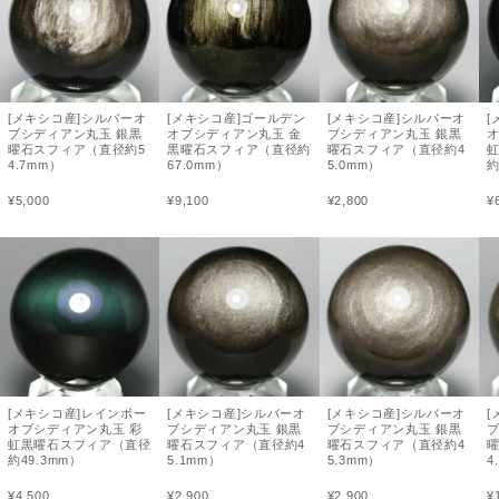
[メキシコ産]シルバーオ
[メキシコ産]ゴールデン
[メキシコ産]シルバーオ
[
ブシディアン丸玉 銀黒
オブシディアン丸玉 金
ブシディアン丸玉 銀黒
曜石スフィア（直径約5
黒曜石スフィア（直径約
曜石スフィア（直径約4
4.7mm）
67.0mm）
5.0mm）
約
¥
5,000
¥
9,100
¥
2,800
¥
[メキシコ産]レインボー
[メキシコ産]シルバーオ
[メキシコ産]シルバーオ
[
オブシディアン丸玉 彩
ブシディアン丸玉 銀黒
ブシディアン丸玉 銀黒
虹黒曜石スフィア（直径
曜石スフィア（直径約4
曜石スフィア（直径約4
約49.3mm）
5.1mm）
5.3mm）
4
¥
4,500
¥
2,900
¥
2,900
¥