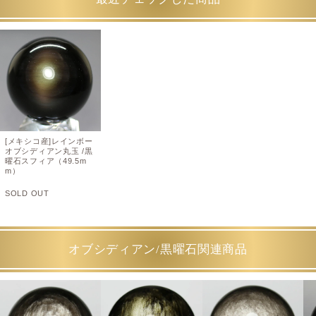
[メキシコ産]レインボー
オブシディアン丸玉 /黒
曜石スフィア（49.5m
m）
SOLD OUT
オブシディアン/黒曜石関連商品