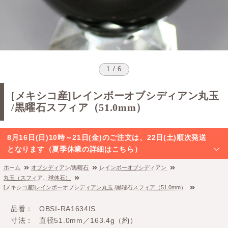
1 / 6
[メキシコ産]レインボーオブシディアン丸玉
/黒曜石スフィア（51.0mm）
8月16日(日)10時～21日(金)のご注文は、22日(土)順次発送
となります（夏季休業の詳細はこちら）
ホーム
オブシディアン/黒曜石
レインボーオブシディアン
丸玉（スフィア、球体石）
[メキシコ産]レインボーオブシディアン丸玉 /黒曜石スフィア（51.0mm）
品番
OBSI-RA1634IS
寸法
直径51.0mm／163.4g（約）