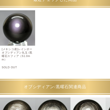
[メキシコ産]レインボー
オブシディアン丸玉 /黒
曜石スフィア（51.0m
m）
SOLD OUT
オブシディアン/黒曜石関連商品