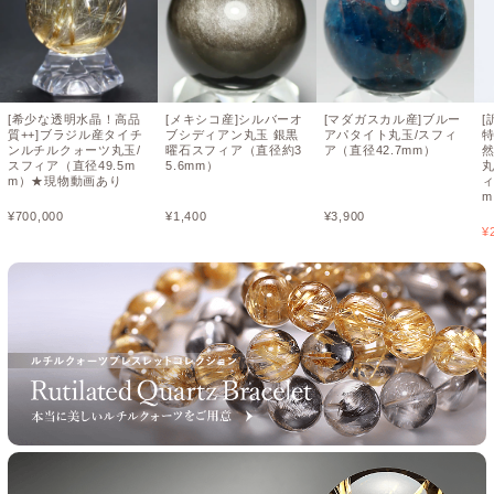
[希少な透明水晶！高品
[メキシコ産]シルバーオ
[マダガスカル産]ブルー
[
質++]ブラジル産タイチ
ブシディアン丸玉 銀黒
アパタイト丸玉/スフィ
ンルチルクォーツ丸玉/
曜石スフィア（直径約3
ア（直径42.7mm）
然
スフィア（直径49.5m
5.6mm）
m）★現物動画あり
ィ
m
¥
700,000
¥
1,400
¥
3,900
¥