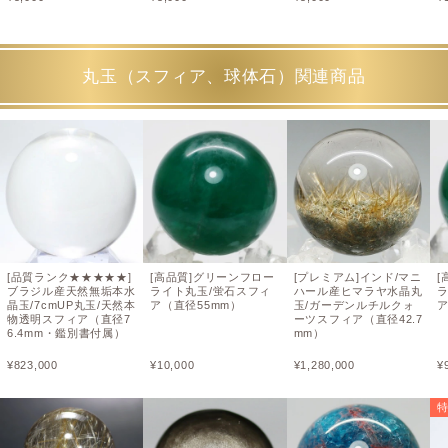
丸玉（スフィア、球体石）関連商品
[品質ランク★★★★★]
[高品質]グリーンフロー
[プレミアム]インド/マニ
[
ブラジル産天然無垢本水
ライト丸玉/蛍石スフィ
ハール産ヒマラヤ水晶丸
晶玉/7cmUP丸玉/天然本
ア（直径55mm）
玉/ガーデンルチルクォ
ア
物透明スフィア（直径7
ーツスフィア（直径42.7
6.4mm・鑑別書付属）
mm）
¥
823,000
¥
10,000
¥
1,280,000
¥