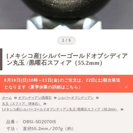
1 / 6
[メキシコ産]シルバーゴールドオブシディア
ン丸玉 /黒曜石スフィア（55.2mm）
8月16日(日)10時～21日(金)のご注文は、22日(土)順次発送
となります（夏季休業の詳細はこちら）
ホーム
オブシディアン/黒曜石
シルバーオブシディアン
丸玉（スフィア、球体石）
[メキシコ産]シルバーゴールドオブシディアン丸玉 /黒曜石スフィア（55.2mm）
品番
OBSI-SG2070IS
寸法
直径55.2mm／207g（約）