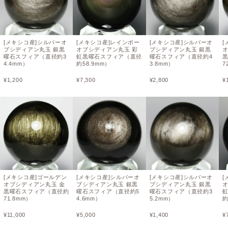
[メキシコ産]シルバーオ
[メキシコ産]レインボー
[メキシコ産]シルバーオ
[
ブシディアン丸玉 銀黒
オブシディアン丸玉 彩
ブシディアン丸玉 銀黒
曜石スフィア（直径約3
虹黒曜石スフィア（直径
曜石スフィア（直径約4
4.4mm）
約58.9mm）
3.8mm）
7
¥
1,200
¥
7,300
¥
2,800
¥
[メキシコ産]ゴールデン
[メキシコ産]シルバーオ
[メキシコ産]シルバーオ
[
オブシディアン丸玉 金
ブシディアン丸玉 銀黒
ブシディアン丸玉 銀黒
黒曜石スフィア（直径約
曜石スフィア（直径約5
曜石スフィア（直径約3
71.8mm）
4.6mm）
5.2mm）
約
¥
11,000
¥
5,000
¥
1,400
¥