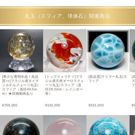
丸玉（スフィア、球体石）関連商品
[希少な透明水晶！高品
[トップクォリティ]ブラ
[高品質]ラリマー丸玉/ス
[
質++]ブラジル産タイチ
ジル産天然オーロラクォ
フィア
ンルチルクォーツ丸玉/
ーツ丸玉/スフィア（直
フ
スフィア（直径49.5m
径28.3mm・レインボー
m）★現物動画あり
有）
¥
700,000
¥
110,000
¥
331,000
¥