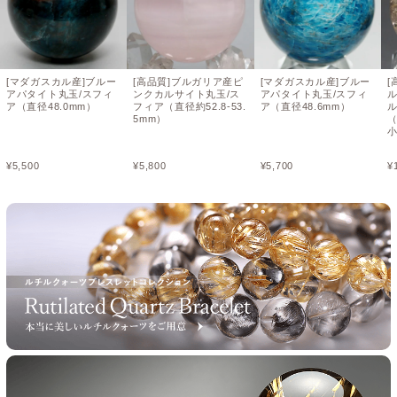
[マダガスカル産]ブルー
[高品質]ブルガリア産ピ
[マダガスカル産]ブルー
[
アパタイト丸玉/スフィ
ンクカルサイト丸玉/ス
アパタイト丸玉/スフィ
ア（直径48.0mm）
フィア（直径約52.8-53.
ア（直径48.6mm）
5mm）
（
¥
5,500
¥
5,800
¥
5,700
¥